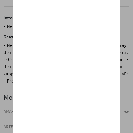
Introduction
- Nettoyant d'écran Volkswagen d'origine 2 en 1
Description
- Nettoyant pour écran Volkswagen d'origine 2 en 1 - Spray
de nettoyage combiné à une gaine en microfibre - Contenu :
10,5 ml - Contenu de la livraison : 1 pièces - Le moyen facile
de nettoyer les écrans numériques - Housse de protection
supplémentaire en plexiglas pour un rangement facile et sûr
- Pratique option recharge (référence 000.096.311.AE)
Modèle(s)
AMAROK
ARTEON