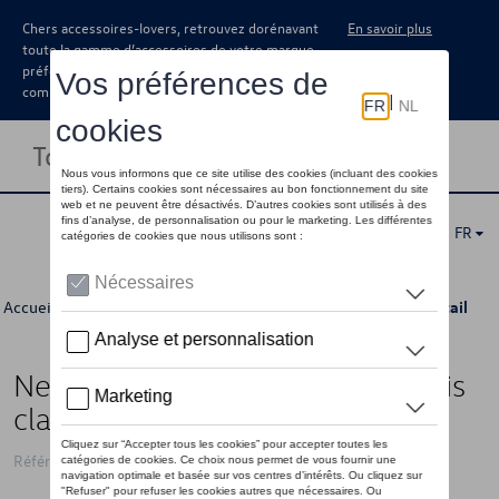
Chers accessoires-lovers, retrouvez dorénavant
En savoir plus
toute la gamme d’accessoires de votre marque
préférée sous forme de catalogue à
commander auprès de votre concessionaire.
Toggle navigation
FR
Accueil
>
Catalogue Volkswagen
>
Produits d'entretien
> Détail
Nettoyant d'affichage, 2 en 1, gris
clair, rechargeable
Référence: 000096311AD573