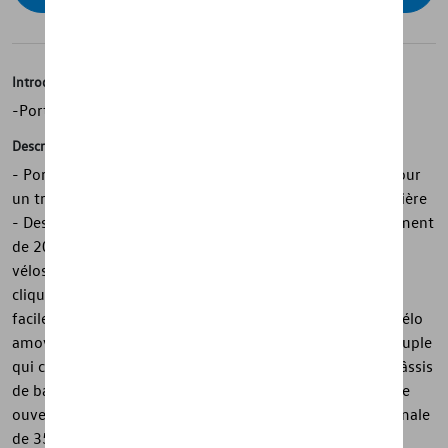
Introduction
-Porte-vélos d'origine Volkswagen Grand California
Description
- Porte-vélos d'origine Volkswagen Grand California - Pour
un transport peu encombrant de 2 vélos sur la porte arrière
- Design noir pour un look tout-terrain sportif - Espacement
de 20 cm entre les rails pour faciliter le chargement des
vélos - Sangles de maintien de jante avec une fonction à
cliquet pour fixer facilement les roues -Les vélos sont
facilement fixés en place grâce aux bras de support de vélo
amovibles et verrouillables -Boutons de limitation de couple
qui cliquent lorsque le couple optimal a été atteint. - Châssis
de base réglable en hauteur - La porte battante peut être
ouverte sans retirer les vélos - Capacité de charge maximale
de 35 kg