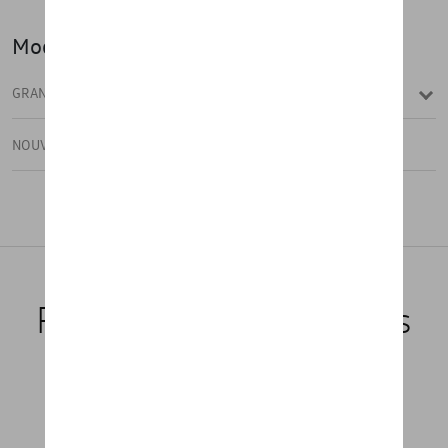
Modèle(s)
GRAND CALIFORNIA
NOUVEAU GRAND CALIFORNIA
Produits recommandés