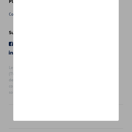
Plus d'informations
Conditions de vente
Suivez nous
Facebook
Youtube
LinkedIn
Instagram
Les prix affichés sur le présent site sont des prix recommandés
(TVAc), hors éventuels frais de montage. Pour connaitre le prix
de vente actuel et les éventuels frais de montage, veuillez
contacter votre concessionnaire/agent. Les prix recommandés
sont sujets à des changements sans préavis.
Français
Nederlands