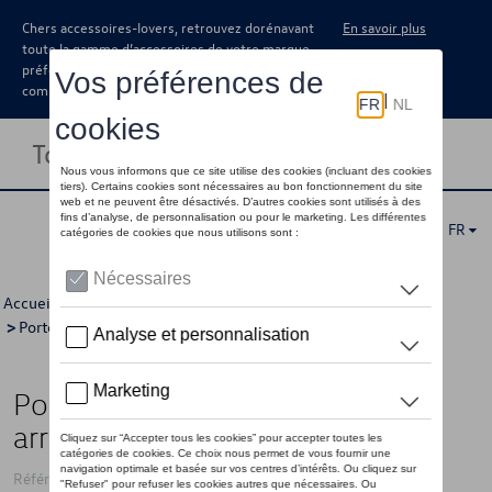
Chers accessoires-lovers, retrouvez dorénavant
En savoir plus
toute la gamme d’accessoires de votre marque
préférée sous forme de catalogue à
commander auprès de votre concessionaire.
Toggle navigation
FR
Accueil
>
Catalogue Volkswagen
>
Transport
>
Porte-vélos
>
Porte-vélos dans le coffre
> Détail
Porte-vélos pour la porte d'aile
arrière, 2 vélos, max. 35 kg
Référence: 7C4071104C