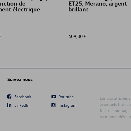
nction de
ET25, Merano, argent
ent électrique
brillant
€
409,00 €
Suivez nous
Facebook
Youtube
Les prix affichés 
éventuels frais de
LinkedIn
Instagram
frais de montage,
recommandés sont