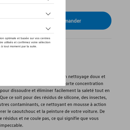
tre concessionnaire pour commander
l est votre arme secrète pour un nettoyage doux et
e nettoyant en mousse, avec une forte concentration
 pour dissoudre et éliminer facilement la saleté tout en
ue ce soit pour des résidus de silicone, des insectes,
autres contaminants, ce nettoyant en mousse à action
térer le caoutchouc et la peinture de votre voiture. De
e résidus et ne coule pas, ce qui signifie que vous
 impeccable.