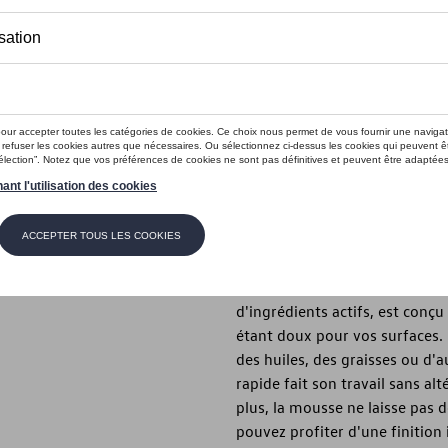
En stock
Contactez vo
Introduction
Nettoyant moussant doux
Description
Le nettoyant en mousse Waxoy
puissant de votre véhicule. C
d'ingrédients actifs, est conçu
étant doux pour vos surfaces. Q
des huiles, des graisses ou d'
rapide fait son travail sans al
plus, la mousse ne laisse pas d
pouvez profiter d'une finition