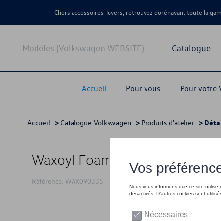
Chers accessoires-lovers, retrouvez dorénavant toute la g
Modèles (Volkswagen WEBSITE)
Catalogue
Accueil
Pour vous
Pour votre
Accueil
>
Catalogue Volkswagen
>
Produits d'atelier
> Détai
Waxoyl Foam Cleanser 500ml
Référence: WAX090335