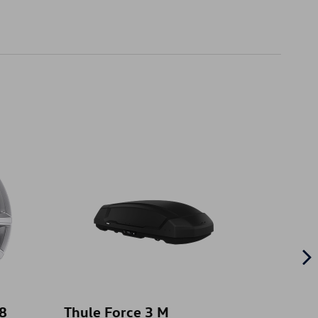
18
Thule Force 3 M
Attel