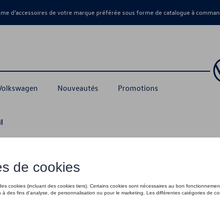
amme d’accessoires de votre marque préférée sous forme de catalogue à command
 Volkswagen
Nouveautés
Promotions
l
15,12 €