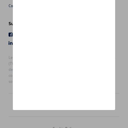
Conditions de vente
Suivez nous
Facebook
Youtube
LinkedIn
Instagram
Les prix affichés sur le présent site sont des prix recommandés
(TVAc), hors éventuels frais de montage. Pour connaitre le prix
de vente actuel et les éventuels frais de montage, veuillez
contacter votre concessionnaire/agent. Les prix recommandés
sont sujets à des changements sans préavis.
Français
Nederlands