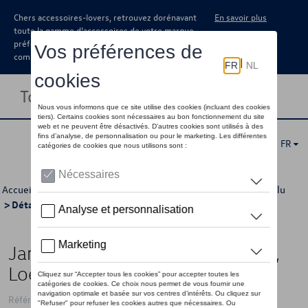
Chers accessoires-lovers, retrouvez dorénavant
En savoir plus
toute la gamme d’accessoires de votre marque
préférée sous forme de catalogue à
commander auprès de votre concessionaire.
Toggle navigation
FR
Accueil
>
Catalogue Volkswagen
>
Jantes et roues
>
Jantes alu
> Détail
Jante en alliage, 8.0J x 20 ET45,
Loen, essieu avant, Noir
Référence: 11A071490 AX1