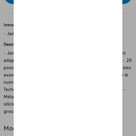
Introduction
- Jante en alliage Volkswagen d'origine
Description
- Jante en alliage Volkswagen d'origine - Particulièrement
adaptée à une utilisation dans des conditions hivernales - 20
pouces - "Loen" en noir, brillant - Roue à monter sur l'essieu
avant (la roue correspondante pour l'essieu arrière porte le
numéro de pièce 11A.071.490.A .AX1) - ID. design -
Technique de moulage sophistiquée - Excellente finition -
Mélange premium d'aluminium, de magnésium et de
silicium - Conçu et testé conformément aux normes du
groupe Volkswagen
Modèle(s)