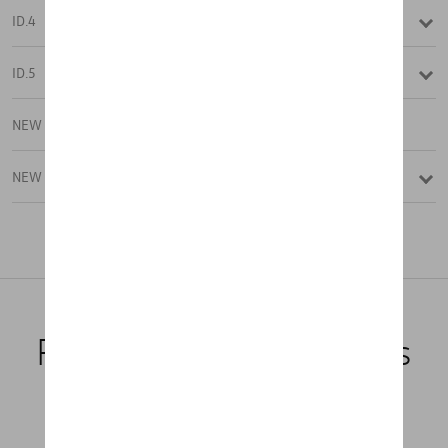
ID.4
ID.5
NEW ID.4
NEW ID.5
Produits recommandés