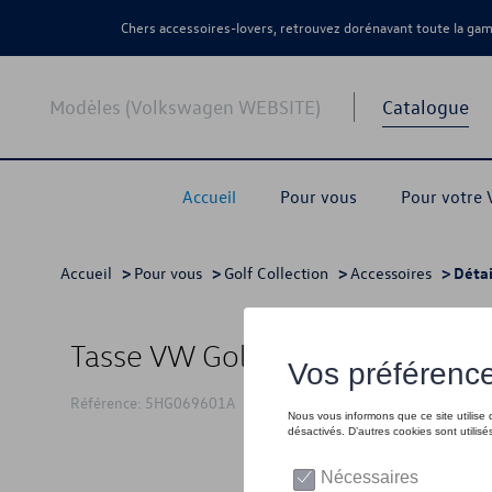
Chers accessoires-lovers, retrouvez dorénavant toute la g
Modèles (Volkswagen WEBSITE)
Catalogue
Accueil
Pour vous
Pour votre
Accueil
>
Pour vous
>
Golf Collection
>
Accessoires
> Détai
Tasse VW Golf 1982
Référence: 5HG069601A