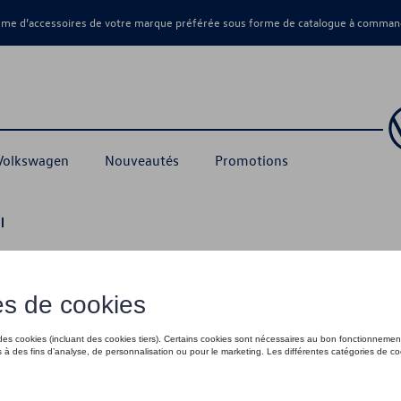
amme d’accessoires de votre marque préférée sous forme de catalogue à command
 Volkswagen
Nouveautés
Promotions
l
20,00 €