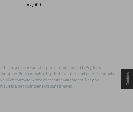
62,00 €
389,00
sur le présent site sont des prix recommandés (TVAc), hors
 montage. Pour connaitre le prix de vente actuel et les éventuels
Cookies
 veuillez contacter votre concessionnaire/agent. Les prix
 sujets à des changements sans préavis.
ouden.