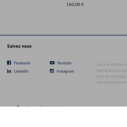
140,00 €
Suivez nous
Facebook
Youtube
Les prix affichés 
éventuels frais de
LinkedIn
Instagram
frais de montage,
recommandés sont
Français
Nederlands
6 D'Ieteren Automotive SA/NV. Tous droits réservés / Alle rechten voorbeh