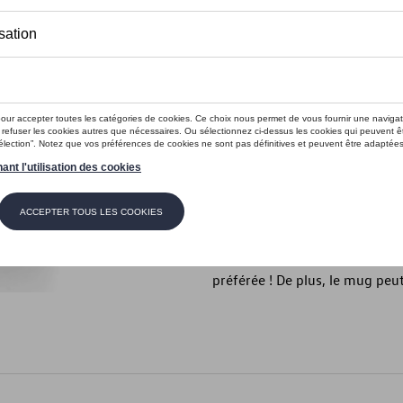
En stock
Contactez vo
Introduction
- Tasse moderne sans anse au d
Description
Cette tasse en porcelaine de l
diamètre de 80 mm et une haut
préférée ! De plus, le mug peut