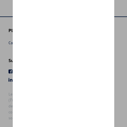
Plus d'informations
Conditions de vente
Suivez nous
Facebook
Youtube
LinkedIn
Instagram
Les prix affichés sur le présent site sont des prix recommandés
(TVAc), hors éventuels frais de montage. Pour connaitre le prix
de vente actuel et les éventuels frais de montage, veuillez
contacter votre concessionnaire/agent. Les prix recommandés
sont sujets à des changements sans préavis.