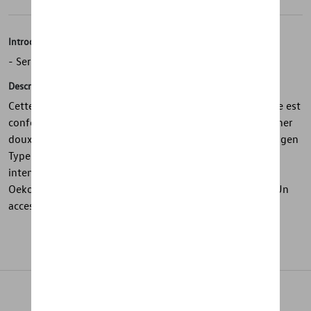
Introduction
- Serviette de bain en éponge simple épaisseur
Description
Cette serviette de bain bleu clair de la collection Heritage est
confectionnée en éponge de haute qualité pour un toucher
doux et confortable. Le motif emblématique du Volkswagen
Type 2 est tissé en relief pour un rendu élégant et
intemporel. Produite par Möve, elle répond à la norme
Oeko-Tex Standard 100 et est fabriquée en Allemagne. Un
accessoire premium alliant confort et style.