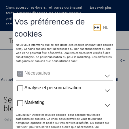
Chers accessoires-lovers, retrouvez dorénavant
En savoir plus
toute la gamme d’accessoires de votre marque
préférée sous forme de catalogue à
commander auprès de votre concessionaire.
Toggle navigation
FR
Accueil
>
Pour vous
>
Dernière chance
>
Accessoires
> Détail
Serviette de plage VW T1 design,
bleue
Référence: 7E9084500