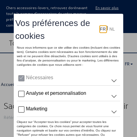
Chers accessoires-lovers, retrouvez dorénavant
En savoir plus
toute la gamme d’accessoires de votre marque
préférée sous forme de catalogue à
commander auprès de votre concessionaire.
Toggle navigation
FR
Accueil
>
Pour vous
>
"R" Collection
>
Accessoires
> Détail
Sac à dos VW avec logo « R », noir
Référence: 3B4087329 041