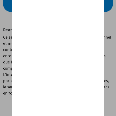
concessionnaire
Description
Ce sac à dos de la collection « R » est un modèle fonctionnel
et moderne en noir avec un intérieur bleu et des détails
contrastés. Sa surface déperlante avec fermeture à
enroulement et zip assure protection et flexibilité, tandis
que les poches avant et latérales avec sangles de
compression offrent un espace de rangement pratique.
L’intérieur comprend un compartiment pour ordinateur
portable et une poche zippée, et les bretelles rembourrées,
la sangle pour valise ainsi que le volume d’environ 25 litres
en font un sac idéal au quotidien.