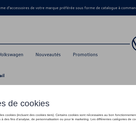
amme d’accessoires de votre marque préférée sous forme de catalogue à command
 Volkswagen
Nouveautés
Promotions
ail
ID logo, noir
35,01 €