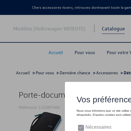
Chers accessoires-lovers, retrouvez dorénavant toute la g
Modèles (Volkswagen WEBSITE)
Catalogue
Accueil
Pour vous
Pour votre
Accueil
>
Pour vous
>
Dernière chance
>
Accessoires
> Dét
Porte-documents de voyage VW 
Référence: 11G087404