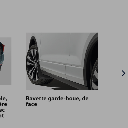
le,
Bavette garde-boue, de
Bac de
ère
face
planc
ec
variab
nt
supér