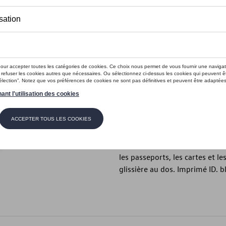
En stock
Contactez vo
Introduction
- Porte-documents de voyage 
Description
Porte-documents de voyage séc
PET recyclé hydrofuge et résis
les passeports, les cartes et l
glissière au dos. Imprimé ID. b