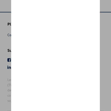
Plus d'informations
Conditions de vente
Suivez nous
Facebook
Youtube
LinkedIn
Instagram
Les prix affichés sur le présent site sont des prix recommandés
(TVAc), hors éventuels frais de montage. Pour connaitre le prix
de vente actuel et les éventuels frais de montage, veuillez
contacter votre concessionnaire/agent. Les prix recommandés
sont sujets à des changements sans préavis.