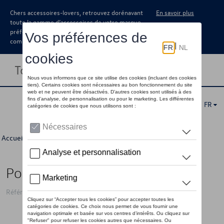
Chers accessoires-lovers, retrouvez dorénavant
En savoir plus
toute la gamme d’accessoires de votre marque
préférée sous forme de catalogue à
commander auprès de votre concessionaire.
Toggle navigation
FR
Accueil
>
Pour vous
>
Golf Collection
>
Accessoires
> Détail
Porte-clés VW Golf 2012
Référence: 5HG087010 8XP