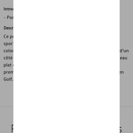
Introduction
- Porte-clés au design Golf
Description
Ce porte-clés rouge de la collection Golf associe design
sportif et finitions soignées. Il se compose d’un cordon
coloré et d’un élément en plastique contrasté, affichant d’un
côté la silhouette Golf et de l’autre le chiffre 2012. L’anneau
plat en métal gravé Volkswagen apporte une touche
premium. Un accessoire compact inspiré de la Volkswagen
Golf.
Produits recommandés