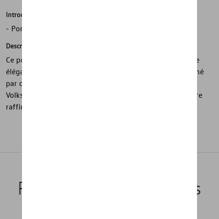
Introduction
- Porte-clés en métal avec cœur 3D et logo Volkswagen
Description
Ce porte-clés métallique de la collection Heritage associe
élégance et design emblématique. Le cœur 3D est sublimé
par cinq cristaux Swarovski intégrés, tandis que le logo
Volkswagen apporte une touche distinctive. Un accessoire
raffiné et lumineux.
Produits recommandés