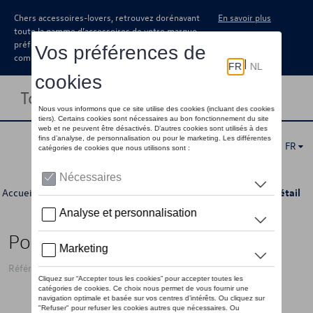
Chers accessoires-lovers, retrouvez dorénavant
En savoir plus
toute la gamme d’accessoires de votre marque
préférée sous forme de catalogue à
commander auprès de votre concessionaire.
Toggle navigation
FR
Accueil
>
Pour vous
>
Héritage Collection
>
Accessoires
> Détail
Porte-clés VW coeur, argent
Référence: 7E9087010A