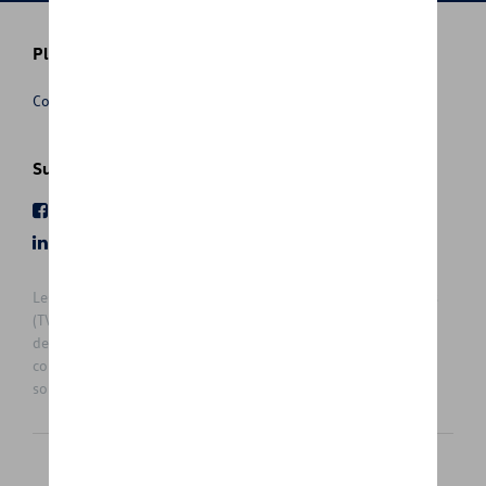
Plus d'informations
Conditions de vente
Suivez nous
Facebook
Youtube
LinkedIn
Instagram
Les prix affichés sur le présent site sont des prix recommandés
(TVAc), hors éventuels frais de montage. Pour connaitre le prix
de vente actuel et les éventuels frais de montage, veuillez
contacter votre concessionnaire/agent. Les prix recommandés
sont sujets à des changements sans préavis.
Français
Nederlands