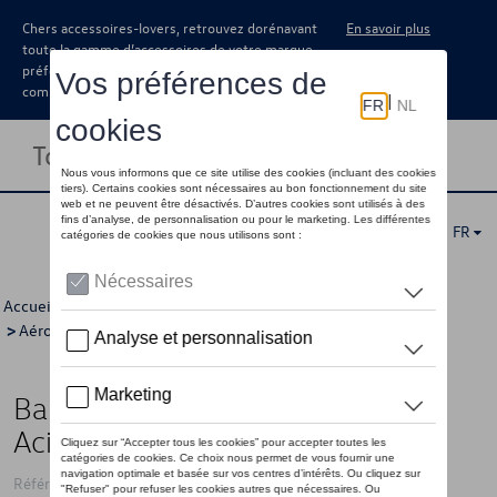
Chers accessoires-lovers, retrouvez dorénavant
En savoir plus
toute la gamme d’accessoires de votre marque
préférée sous forme de catalogue à
commander auprès de votre concessionaire.
Toggle navigation
FR
Accueil
>
Catalogue Volkswagen
>
Sport et design
>
Aérodynamisme
> Détail
Barre latérale avec marchepied,
Acier inoxydable, finition miroir
Référence: 2H0071691E 72A