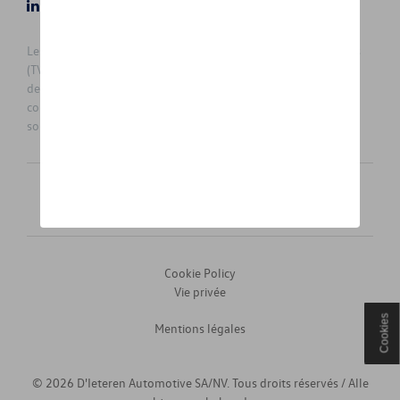
LinkedIn
Instagram
Les prix affichés sur le présent site sont des prix recommandés
(TVAc), hors éventuels frais de montage. Pour connaitre le prix
de vente actuel et les éventuels frais de montage, veuillez
contacter votre concessionnaire/agent. Les prix recommandés
sont sujets à des changements sans préavis.
Français
Nederlands
Cookie Policy
Vie privée
Cookies
Mentions légales
© 2026 D'Ieteren Automotive SA/NV. Tous droits réservés / Alle