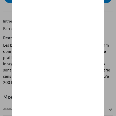
Introduction
Barre latérale avec marchepied
Description
Les barres puissantes et robustes d'un diamètre de 76 mm
donnent une touche impressionnante et offrent une aide
pratique à l'entrée grâce à la marche intégrée. L'acier
inoxydable poli brillant offre un look exclusif. Les tuyaux
sont montés sur les points de montage standard de la série
sans perçage supplémentaire et peuvent supporter jusqu'à
200 kg.
Modèle(s)
AMAROK