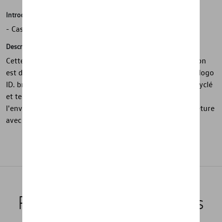
Introduction
- Casquette bleue simple à visière droite
Description
Cette casquette bleue simple de la collection ID. Collection
est dotée d'un rabat droit et d'un devant épuré avec un logo
ID. brodé en gris clair. Elle est fabriquée en polyester recyclé
et teintée avec des colorants respectueux de
l'environnement. La taille est réglable grâce à une fermeture
avec logo ID. gravé.
Produits recommandés