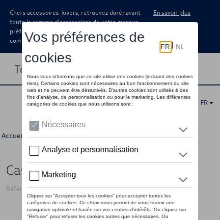
Chers accessoires-lovers, retrouvez dorénavant
En savoir plus
toute la gamme d’accessoires de votre marque
préférée sous forme de catalogue à
commander auprès de votre concessionaire.
Toggle navigation
FR
Accueil
>
Pour vous
>
ID Collection
>
Accessoires
> Détail
Casquette VW ID logo, bleu
Référence: 11G084300A