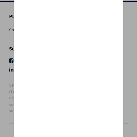
Plus d'informations
Conditions de vente
Suivez nous
Facebook
Youtube
LinkedIn
Instagram
Les prix affichés sur le présent site sont des prix recommandés
(TVAc), hors éventuels frais de montage. Pour connaitre le prix
de vente actuel et les éventuels frais de montage, veuillez
contacter votre concessionnaire/agent. Les prix recommandés
sont sujets à des changements sans préavis.
Français
Nederlands