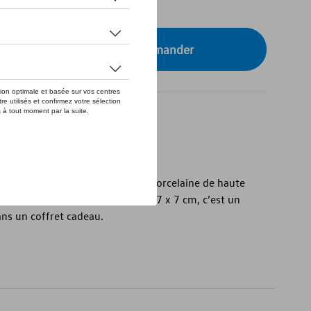
tre concessionnaire pour commander
en forme de T1
en forme de T1 est fabriqué en porcelaine de haute
blanche. D’une taille de 13,3 x 6,7 x 7 cm, c’est un
ans un coffret cadeau.