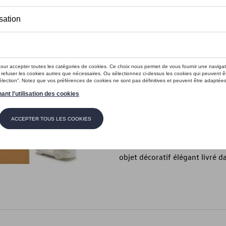
En stock
Contactez vo
Introduction
Porte-bougies chauffe-plats 
Description
Ce porte-bougie chauffe-plat 
qualité avec une finition mate 
objet décoratif élégant livré d