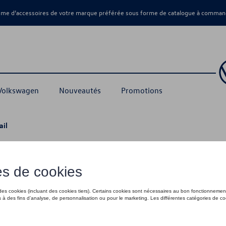
amme d’accessoires de votre marque préférée sous forme de catalogue à command
 Volkswagen
Nouveautés
Promotions
ail
18,00 €