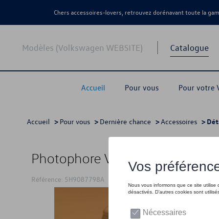
Chers accessoires-lovers, retrouvez dorénavant toute la g
Modèles (Volkswagen WEBSITE)
Catalogue
Accueil
Pour vous
Pour votre
Accueil
>
Pour vous
>
Dernière chance
>
Accessoires
> Dét
Photophore VW au design T1
Référence: 5H9087798A