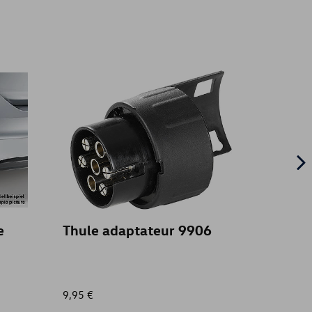
e
Thule adaptateur 9906
Thule
gloss
9,95 €
799,96