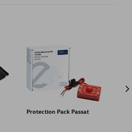
Protection Pack Passat
Omke
bagag
velou