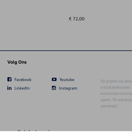
€ 72,00
Volg Ons
Facebook
Youtube
De prijzen op deze 
installatiekosten
LinkedIn
Instagram
eventuele instal
agent. De advies
gewijzigd.
Nederlands
Français