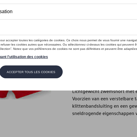
Dit product is momenteel niet op s
Maat
3XL
Contactee
Beschrijving
Lichtgewicht zwemshort met e
Voorzien van een verstelbare t
klittenbandsluiting en een ge
sneldrogende eigenschappen 