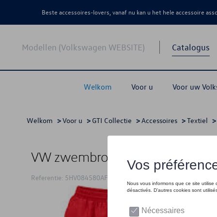
Beste accessoires-lovers, vanaf nu kan u het hele accessoire as
Modellen (Volkswagen WEBSITE)
Catalogus
Welkom
Voor u
Voor uw Vol
Welkom
>
Voor u
>
GTI Collectie
>
Accessoires
>
Textiel
>
VW zwembroek GTI, rood
Referentie: 5HV084580AF645