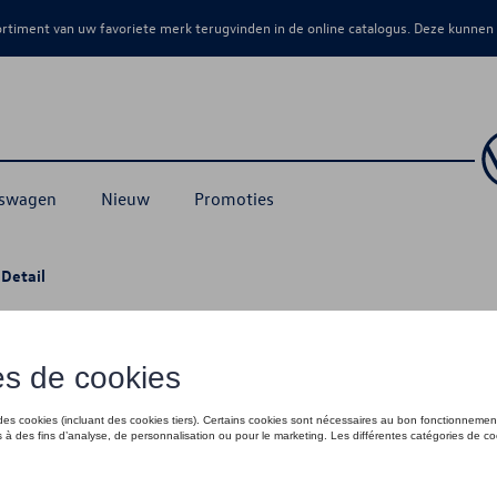
sortiment van uw favoriete merk terugvinden in de online catalogus. Deze kunnen
kswagen
Nieuw
Promoties
 Detail
€ 45,00