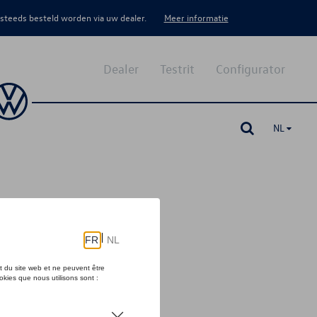
 steeds besteld worden via uw dealer.
Meer informatie
Dealer
Testrit
Configurator
NL