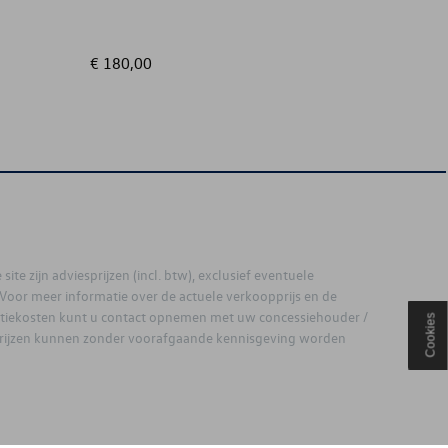
€ 180,00
€ 144,
site zijn adviesprijzen (incl. btw), exclusief eventuele
. Voor meer informatie over de actuele verkoopprijs en de
latiekosten kunt u contact opnemen met uw concessiehouder /
Cookies
prijzen kunnen zonder voorafgaande kennisgeving worden