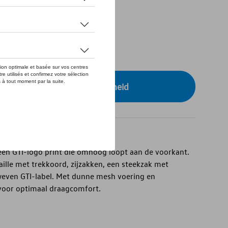
tock
r uw dealer voor beschikbaarheid
en GTI-logo print die omhoog loopt aan de voorkant.
aille met trekkoord, zijzakken, een steekzak met
weven GTI-label. Met dunne mesh voering en
voor optimaal draagcomfort.