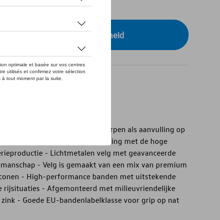
tock
r uw dealer voor beschikbaarheid
” complete wintervelgen
" complete wintervelgen - Ontworpen als aanvulling op
sistent lakwerk in overeenstemming met de hoge
serieproductie - Lichtmetalen velg met geavanceerde
akmanschap - Velg is gemaakt van een mix van premium
iconen - High-performance banden met uitstekende
le rijsituaties - Afgemonteerd met milieuvriendelijke
 zink - Goede EU-bandenlabelklasse voor grip op nat