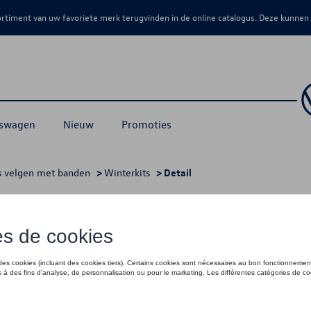
sortiment van uw favoriete merk terugvinden in de online catalogus. Deze kunnen
kswagen
Nieuw
Promoties
s velgen met banden
>
Winterkits
> Detail
€ 2.049,00