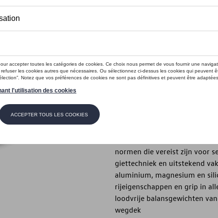
Dit product is momenteel niet op s
Contactee
Introductie
- Volkswagen Originele “Brest
Beschrijving
- Volkswagen originele "Brest
het Volkswagen-ontwerp - Re
normen die vereist zijn voor 
giettechniek en uitstekend v
aluminium, magnesium en sil
rijeigenschappen en grip in al
loodvrije balansgewichten van
wegdek