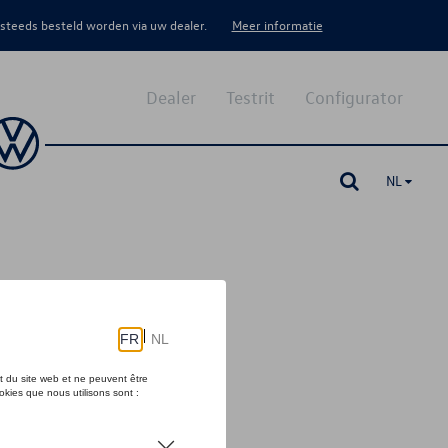
 steeds besteld worden via uw dealer.
Meer informatie
Dealer
Testrit
Configurator
NL