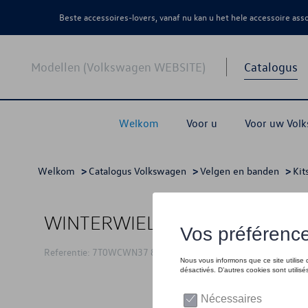
Beste accessoires-lovers, vanaf nu kan u het hele accessoire as
Modellen (Volkswagen WEBSITE)
Catalogus
Welkom
Voor u
Voor uw Vol
Welkom
>
Catalogus Volkswagen
>
Velgen en banden
>
Kit
WINTERWIELENSET 17"
Referentie: 7T0WCWN37 8Z8