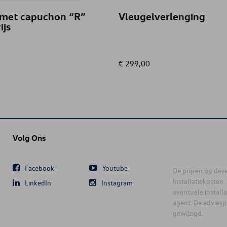
 met capuchon “R”
Vleugelverlenging
ijs
€ 299,00
Volg Ons
Facebook
Youtube
De prijzen op deze 
installatiekosten
LinkedIn
Instagram
eventuele instal
agent. De advies
gewijzigd.