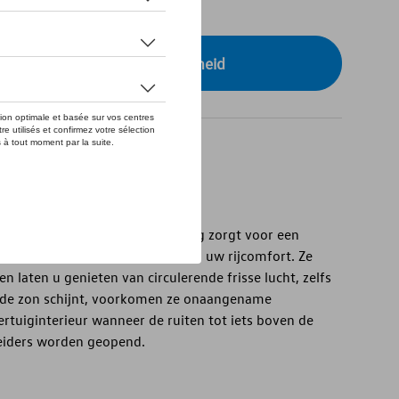
tock
r uw dealer voor beschikbaarheid
 en zijportieren van het voertuig zorgt voor een
ertuiginterieur, wat bijdraagt aan uw rijcomfort. Ze
n laten u genieten van circulerende frisse lucht, zelfs
s de zon schijnt, voorkomen ze onaangename
rtuiginterieur wanneer de ruiten tot iets boven de
eiders worden geopend.