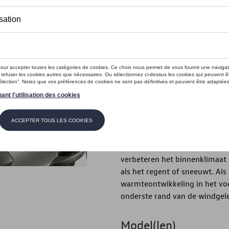
Dit product is momenteel niet op s
Contactee
Introductie
Deurtochtdeflector
Beschrijving
De winddeflector voor de voor-
optimale ventilatie van het vo
verbeteren het binnenklimaat e
als het regent of sneeuwt. Al
warmteontwikkeling in het voe
onderste rand van de windgel
Model(len)