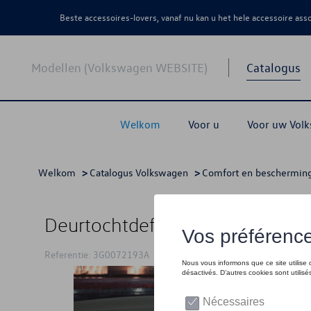
Beste accessoires-lovers, vanaf nu kan u het hele accessoire as
Modellen (Volkswagen WEBSITE)
Catalogus
Welkom
Voor u
Voor uw Vol
Welkom
>
Catalogus Volkswagen
>
Comfort en beschermin
Deurtochtdeflector, Deuren, vo
Referentie: 3G0072193A