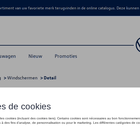
sortiment van uw favoriete merk terugvinden in de online catalogus. Deze kunnen
kswagen
Nieuw
Promoties
g
>
Windschermen
> Detail
orkant
€ 85,99