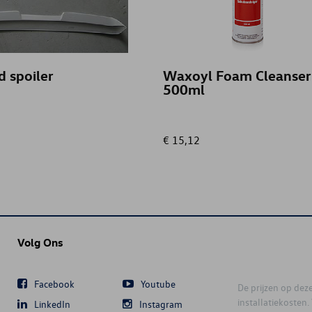
 spoiler
Waxoyl Foam Cleanser
500ml
€ 15,12
Volg Ons
Facebook
Youtube
De prijzen op deze 
installatiekosten
LinkedIn
Instagram