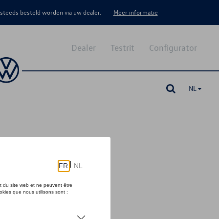
 steeds besteld worden via uw dealer.
Meer informatie
Dealer
Testrit
Configurator
NL