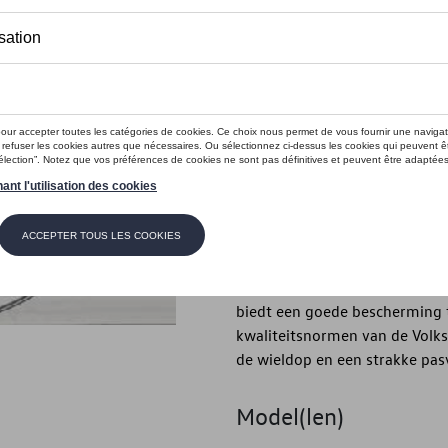
Minder dan 5 stuks beschikbaar.
Contact
Introductie
Wieldop
Beschrijving
Met de Volkswagen Original Ac
ook tijdens het rijden in de wi
biedt een goede bescherming t
kwaliteitsnormen van de Volk
de wieldop en een strakke pas
Model(len)