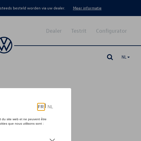
 steeds besteld worden via uw dealer.
Meer informatie
Dealer
Testrit
Configurator
NL