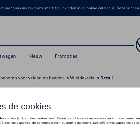
sortiment van uw favoriete merk terugvinden in de online catalogus. Deze kunnen
kswagen
Nieuw
Promoties
behoren voor velgen en banden
>
Wieldeksels
> Detail
€ 90,00