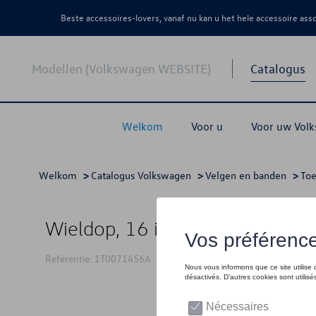
Beste accessoires-lovers, vanaf nu kan u het hele accessoire as
Modellen (Volkswagen WEBSITE)
Catalogus
Welkom
Voor u
Voor uw Vol
Welkom
>
Catalogus Volkswagen
>
Velgen en banden
>
Toe
Wieldop, 16 inch
Referentie: 1T0071456A