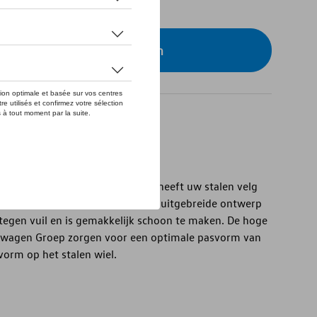
eer uw dealer om te bestellen
cessories wieldop maat 16 inch heeft uw stalen velg
nter een stijlvolle uitstraling. Het uitgebreide ontwerp
egen vuil en is gemakkelijk schoon te maken. De hoge
swagen Groep zorgen voor een optimale pasvorm van
vorm op het stalen wiel.