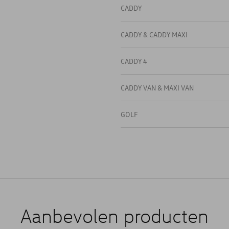
CADDY
CADDY & CADDY MAXI
CADDY 4
CADDY VAN & MAXI VAN
GOLF
GOLF CABRIOLET
GOLF SPORTSVAN
GOLF VARIANT
Aanbevolen producten
JETTA