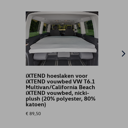
iXTEND hoeslaken voor
Wield
iXTEND vouwbed VW T6.1
Multivan/California Beach
iXTEND vouwbed, nicki-
plush (20% polyester, 80%
katoen)
€ 89,50
€ 119,