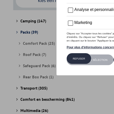
Kies een model
Camping
(147)
Packs
(39)
Comfort Pack
(25)
Roof Pack
(7)
Safeguard Pack
(6)
Rear Box Pack
(1)
Transport
(305)
Comfort en bescherming
(841)
Multimedia
(26)