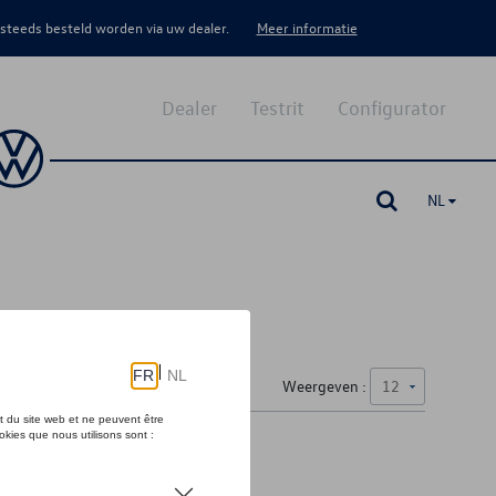
 steeds besteld worden via uw dealer.
Meer informatie
Dealer
Testrit
Configurator
NL
Weergeven :