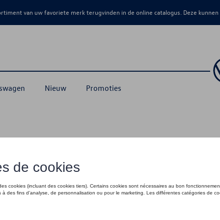
sortiment van uw favoriete merk terugvinden in de online catalogus. Deze kunnen
kswagen
Nieuw
Promoties
erpack