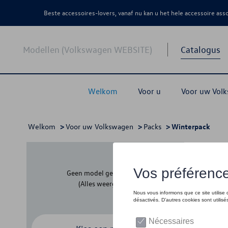
Beste accessoires-lovers, vanaf nu kan u het hele accessoire as
Modellen (Volkswagen WEBSITE)
Catalogus
Welkom
Voor u
Voor uw Vol
Welkom
>
Voor uw Volkswagen
>
Packs
> Winterpack
Wint
Geen model geselecteerd
(Alles weergeven)