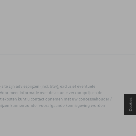
site zijn adviesprijzen (incl. btw), exclusief eventuele
. Voor meer informatie over de actuele verkoopprijs en de
latiekosten kunt u contact opnemen met uw concessiehouder /
Cookies
prijzen kunnen zonder voorafgaande kennisgeving worden