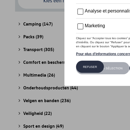
Kies een model
Camping
(147)
Packs
(39)
Transport
(305)
Comfort en bescherming
(841)
Multimedia
(26)
Onderhoudsproducten
(44)
Velgen en banden
(236)
Veiligheid
(22)
Sport en design
(49)