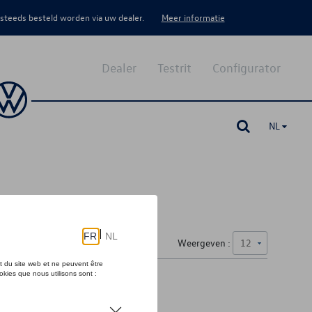
 steeds besteld worden via uw dealer.
Meer informatie
Dealer
Testrit
Configurator
NL
Weergeven :