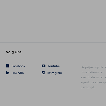
Volg Ons
Facebook
Youtube
De prijzen op deze 
installatiekosten
LinkedIn
Instagram
eventuele instal
agent. De advies
gewijzigd.