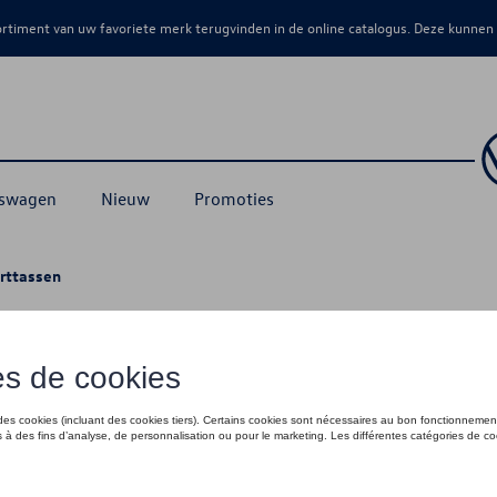
sortiment van uw favoriete merk terugvinden in de online catalogus. Deze kunnen
kswagen
Nieuw
Promoties
rttassen
ttassen