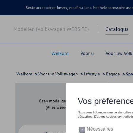
Beste accessoires-lovers, vanaf nu kan u het hele accessoire as
Modellen (Volkswagen WEBSITE)
Catalogus
Welkom
Voor u
Voor uw Vol
Welkom
>
Voor uw Volkswagen
>
Lifestyle
>
Bagage
> Spo
Spor
Geen model geselecteerd
(Alles weergeven)