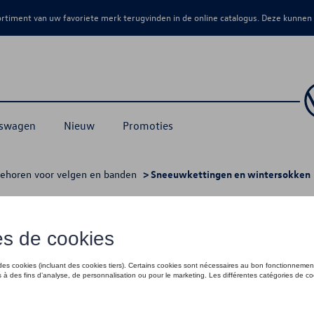
sortiment van uw favoriete merk terugvinden in de online catalogus. Deze kunnen
kswagen
Nieuw
Promoties
ehoren voor velgen en banden
> Sneeuwkettingen en wintersokken
uwkettingen en wintersokke