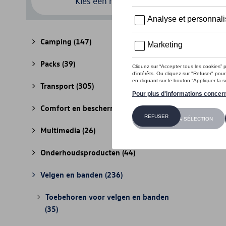
Kies een model
Camping
(147)
Packs
(39)
Transport
(305)
Comfort en bescherming
(841)
Multimedia
(26)
Onderhoudsproducten
(44)
Velgen en banden
(236)
Toebehoren voor velgen en banden
(35)