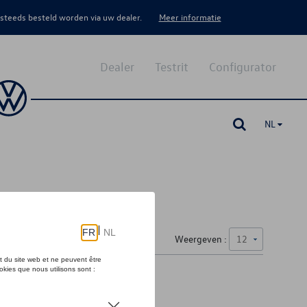
 steeds besteld worden via uw dealer.
Meer informatie
Dealer
Testrit
Configurator
NL
n
Weergeven :