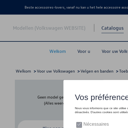
Beste accessoires-lovers, vanaf nu kan u het hele accessoire as
Modellen (Volkswagen WEBSITE)
Catalogus
Welkom
Voor u
Voor uw Vol
Welkom
>
Voor uw Volkswagen
>
Velgen en banden
>
Toeb
Snee
Geen model geselecteerd
(Alles weergeven)