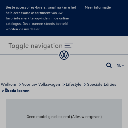
Beste accessoires-lovers, vanaf nu kan u het
Meer informatie
hele accessoire assortiment van uw
favoriete merk terugvinden in de online
catalogus. Deze kunnen steeds besteld
worden via uw dealer.
Toggle navigation
NL
Welkom
>
Voor uw Volkswagen
>
Lifestyle
>
Speciale Edities
> Škoda Iconen
Geen model geselecteerd (Alles weergeven)