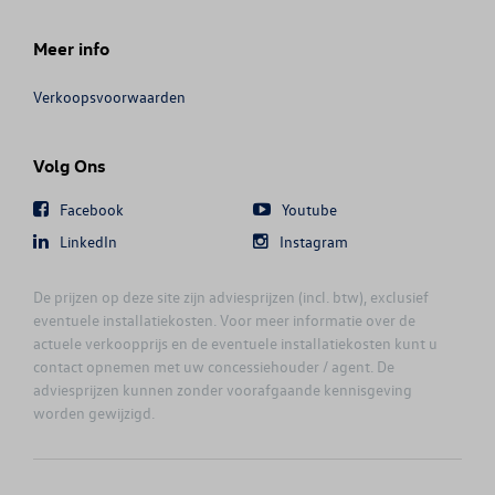
Meer info
Verkoopsvoorwaarden
Volg Ons
Facebook
Youtube
LinkedIn
Instagram
De prijzen op deze site zijn adviesprijzen (incl. btw), exclusief
eventuele installatiekosten. Voor meer informatie over de
actuele verkoopprijs en de eventuele installatiekosten kunt u
contact opnemen met uw concessiehouder / agent. De
adviesprijzen kunnen zonder voorafgaande kennisgeving
worden gewijzigd.