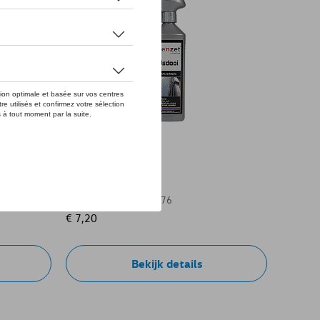
1Z De-Icer 500 ml
Referentie: SPCC003576
€ 7,20
Bekijk details