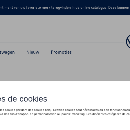
sortiment van uw favoriete merk terugvinden in de online catalogus. Deze kunnen
kswagen
Nieuw
Promoties
erhoudsproducten