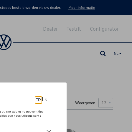
 steeds besteld worden via uw dealer.
Meer informatie
Dealer
Testrit
Configurator
NL
Weergeven :