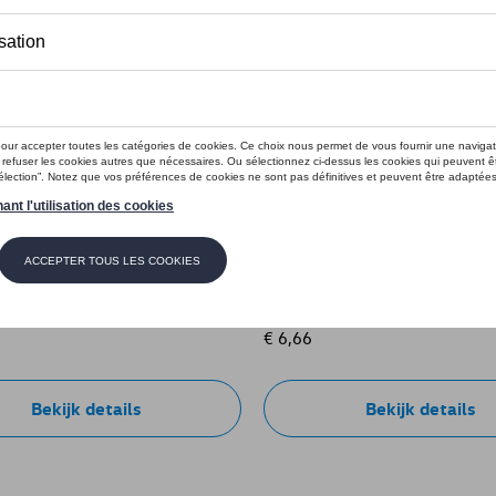
parfum Magic Mystery 100ml
1Z Car Shampoo 500 ml
e: SPCC003564
Referentie: SPCC003567
€ 6,66
Bekijk details
Bekijk details