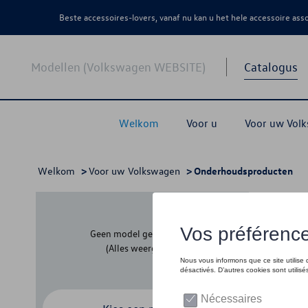
Beste accessoires-lovers, vanaf nu kan u het hele accessoire as
Modellen (Volkswagen WEBSITE)
Catalogus
Welkom
Voor u
Voor uw Vol
Welkom
>
Voor uw Volkswagen
> Onderhoudsproducten
Ond
Geen model geselecteerd
(Alles weergeven)