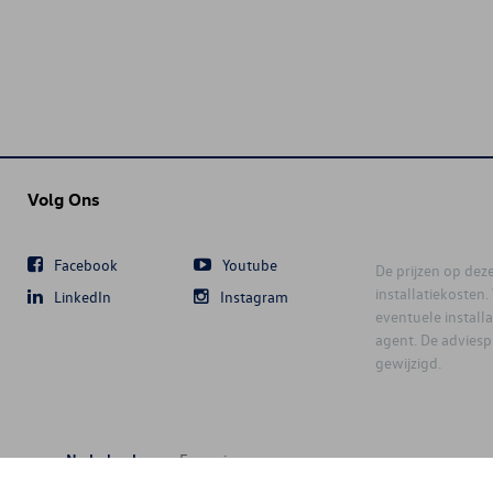
Volg Ons
Facebook
Youtube
De prijzen op deze 
installatiekosten
LinkedIn
Instagram
eventuele instal
agent. De advies
gewijzigd.
Nederlands
Français