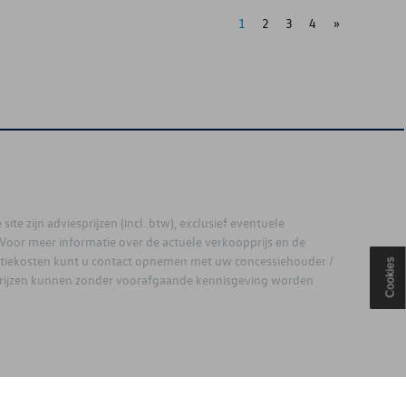
1
2
3
4
»
site zijn adviesprijzen (incl. btw), exclusief eventuele
. Voor meer informatie over de actuele verkoopprijs en de
latiekosten kunt u contact opnemen met uw concessiehouder /
Cookies
prijzen kunnen zonder voorafgaande kennisgeving worden