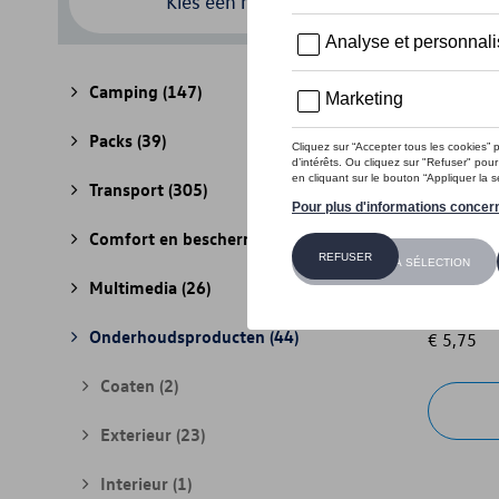
Kies een model
Camping
(147)
Packs
(39)
Transport
(305)
Comfort en bescherming
(841)
1Z Auto
Multimedia
(26)
Referenti
Onderhoudsproducten
(44)
€ 5,75
Coaten
(2)
Exterieur
(23)
Interieur
(1)