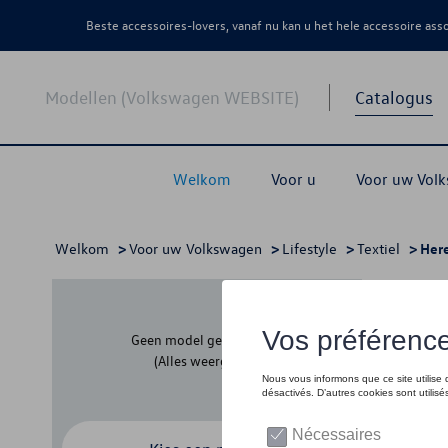
Beste accessoires-lovers, vanaf nu kan u het hele accessoire as
Modellen (Volkswagen WEBSITE)
Catalogus
Welkom
Voor u
Voor uw Vol
Welkom
>
Voor uw Volkswagen
>
Lifestyle
>
Textiel
> Her
Her
Geen model geselecteerd
(Alles weergeven)