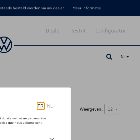
 steeds besteld worden via uw dealer.
Meer informatie
Dealer
Testrit
Configurator
NL
Weergeven :