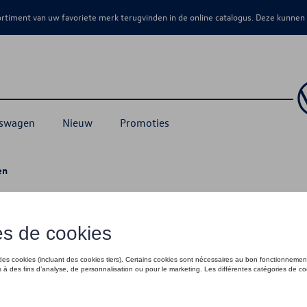
sortiment van uw favoriete merk terugvinden in de online catalogus. Deze kunnen
kswagen
Nieuw
Promoties
en
en