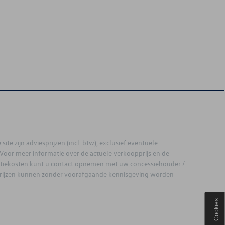
site zijn adviesprijzen (incl. btw), exclusief eventuele
. Voor meer informatie over de actuele verkoopprijs en de
latiekosten kunt u contact opnemen met uw concessiehouder /
prijzen kunnen zonder voorafgaande kennisgeving worden
Cookies