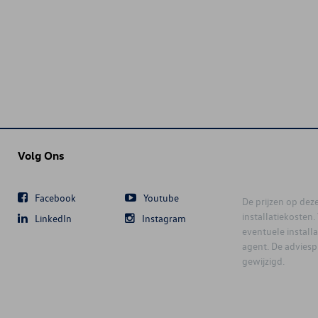
Volg Ons
Facebook
Youtube
De prijzen op deze 
installatiekosten
LinkedIn
Instagram
eventuele instal
agent. De advies
gewijzigd.