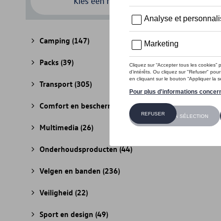
Kies een model
Camping
(147)
Packs
(39)
Transport
(305)
Comfort en bescherming
(841)
Multimedia
(26)
Onderhoudsproducten
(44)
Velgen en banden
(236)
Veiligheid
(22)
Sport en design
(49)