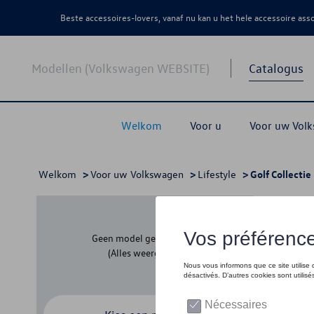
Beste accessoires-lovers, vanaf nu kan u het hele accessoire as
Modellen (Volkswagen WEBSITE)
Catalogus
Welkom
Voor u
Voor uw Vol
Welkom
>
Voor uw Volkswagen
>
Lifestyle
> Golf Collectie
Golf 
Geen model geselecteerd
(Alles weergeven)