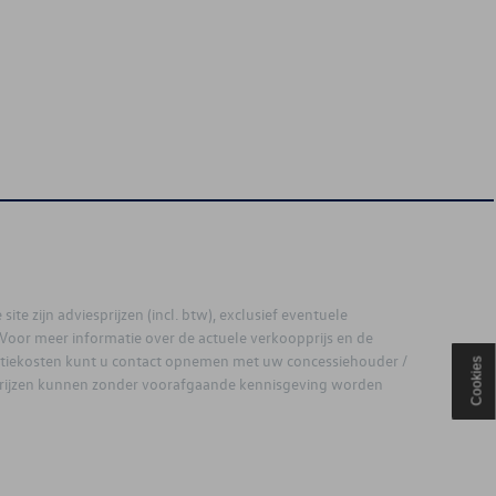
site zijn adviesprijzen (incl. btw), exclusief eventuele
. Voor meer informatie over de actuele verkoopprijs en de
latiekosten kunt u contact opnemen met uw concessiehouder /
Cookies
prijzen kunnen zonder voorafgaande kennisgeving worden