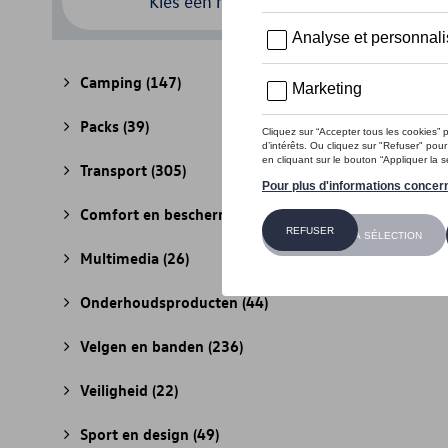
Kies een model
Camping
(147)
Packs
(39)
Transport
(305)
Comfort en bescherming
(841)
Multimedia
(26)
Onderhoudsproducten
(44)
Velgen en banden
(236)
Veiligheid
(22)
Sport en design
(49)