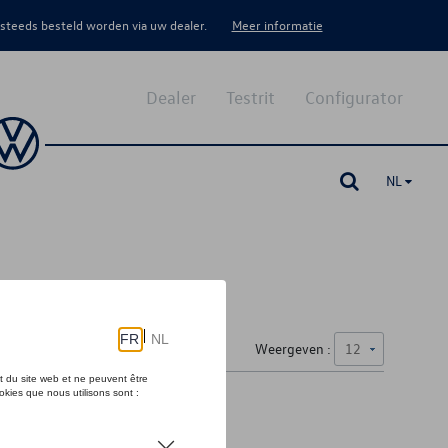
 steeds besteld worden via uw dealer.
Meer informatie
Dealer
Testrit
Configurator
NL
Weergeven :