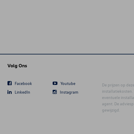
Volg Ons
Facebook
Youtube
De prijzen op deze 
installatiekosten
LinkedIn
Instagram
eventuele instal
agent. De advies
gewijzigd.