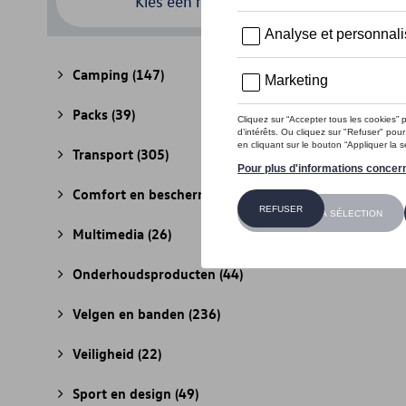
Kies een model
Camping
(147)
Packs
(39)
Transport
(305)
Comfort en bescherming
(841)
Multimedia
(26)
Onderhoudsproducten
(44)
Velgen en banden
(236)
Veiligheid
(22)
Sport en design
(49)