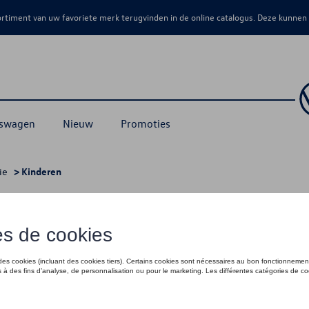
sortiment van uw favoriete merk terugvinden in de online catalogus. Deze kunnen
kswagen
Nieuw
Promoties
ie
> Kinderen
eren