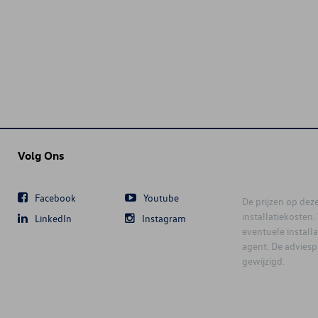
Volg Ons
Facebook
Youtube
De prijzen op deze 
installatiekosten
LinkedIn
Instagram
eventuele instal
agent. De advies
gewijzigd.