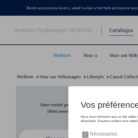
Beste accessoires-lovers, vanaf nu kan u het hele accessoire as
Modellen (Volkswagen WEBSITE)
Catalogus
Welkom
Voor u
Voor uw Vol
Welkom
>
Voor uw Volkswagen
>
Lifestyle
>
Casual Collect
Kind
Geen model geselecteerd
(Alles weergeven)