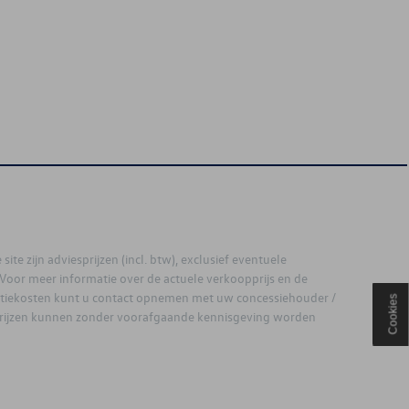
site zijn adviesprijzen (incl. btw), exclusief eventuele
. Voor meer informatie over de actuele verkoopprijs en de
latiekosten kunt u contact opnemen met uw concessiehouder /
Cookies
prijzen kunnen zonder voorafgaande kennisgeving worden