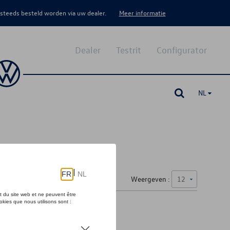
 steeds besteld worden via uw dealer.
Meer informatie
Dealer
Testrit
Configurator
NL
Weergeven :