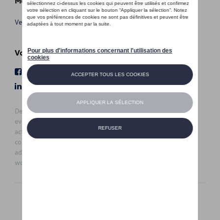
Meer info
Verkoopsvoorwaarden
Volg Ons
Facebook
Youtube
LinkedIn
Instagram
De prijzen op deze site zijn adviesprijzen (incl. btw), exclusief
eventuele installatiekosten. Voor meer informatie over de
actuele verkoopprijs en de eventuele installatiekosten kunt u
contact opnemen met uw concessiehouder / agent. De
adviesprijzen kunnen zonder voorafgaande kennisgeving
worden gewijzigd.
Nederlands
Français