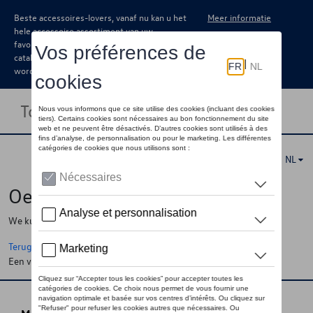
Beste accessoires-lovers, vanaf nu kan u het
Meer informatie
hele accessoire assortiment van uw
favoriete merk terugvinden in de online
catalogus. Deze kunnen steeds besteld
worden via uw dealer.
Toggle navigation
NL
Oeps !
We kunnen de pagina, de informatie die u zoekt niet vinden
Terug naar de startpagina
Een vraag ?
Neem contact op