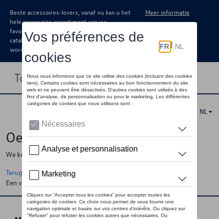
Beste accessoires-lovers, vanaf nu kan u het
Meer informatie
hele accessoire assortiment van uw
favoriete merk terugvinden in de online
catalogus. Deze kunnen steeds besteld
worden via uw dealer.
Toggle navigation
NL
Oeps !
We kunnen de pagina, de informatie die u zoekt niet vinden
Terug naar de startpagina
Een vraag ?
Neem contact op