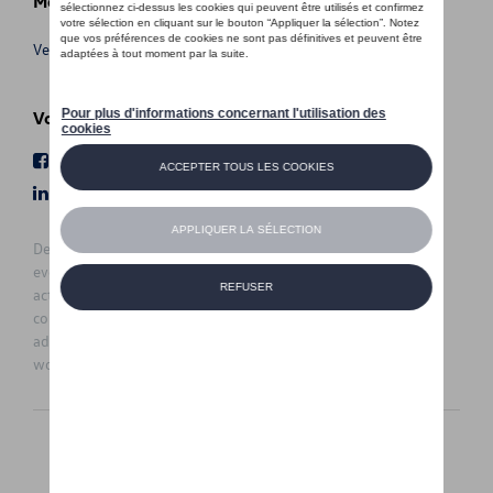
Meer info
Verkoopsvoorwaarden
Volg Ons
Facebook
Youtube
LinkedIn
Instagram
De prijzen op deze site zijn adviesprijzen (incl. btw), exclusief
eventuele installatiekosten. Voor meer informatie over de
actuele verkoopprijs en de eventuele installatiekosten kunt u
contact opnemen met uw concessiehouder / agent. De
adviesprijzen kunnen zonder voorafgaande kennisgeving
worden gewijzigd.
Nederlands
Français