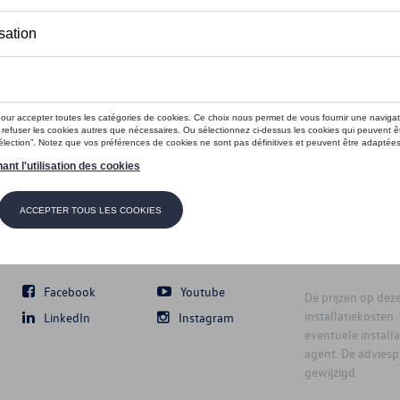
Volg Ons
Facebook
Youtube
De prijzen op deze 
installatiekosten
LinkedIn
Instagram
eventuele instal
agent. De advies
gewijzigd.