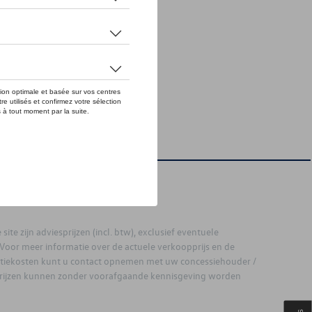
site zijn adviesprijzen (incl. btw), exclusief eventuele
. Voor meer informatie over de actuele verkoopprijs en de
latiekosten kunt u contact opnemen met uw concessiehouder /
prijzen kunnen zonder voorafgaande kennisgeving worden