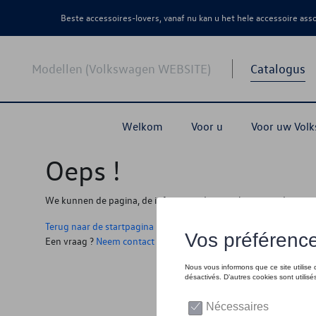
Beste accessoires-lovers, vanaf nu kan u het hele accessoire as
Modellen (Volkswagen WEBSITE)
Catalogus
Welkom
Voor u
Voor uw Vol
Oeps !
We kunnen de pagina, de informatie die u zoekt niet vinden
Terug naar de startpagina
Een vraag ?
Neem contact op