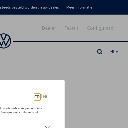
 steeds besteld worden via uw dealer.
Meer informatie
Dealer
Testrit
Configurator
NL