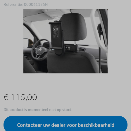
Referentie: 000061125N
€ 115,00
Dit product is momenteel niet op stock
Contacteer uw dealer voor beschikbaarheid