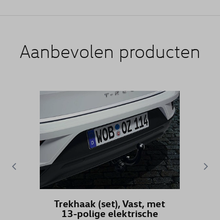
CADDY & CADDY MAXI
CADDY 4
Aanbevolen producten
CADDY CARGO
CALIFORNIA
CARAVELLE
CC
EOS
GOLF
Trekhaak (set), Vast, met
GOLF (UNIQUEMENT DE STOCK)
13-polige elektrische