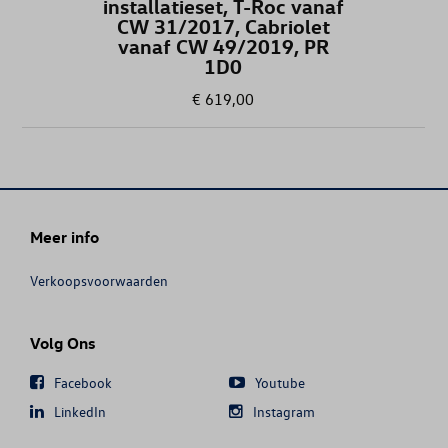
installatieset, T-Roc vanaf
CW 31/2017, Cabriolet
GOLF CABRIOLET
vanaf CW 49/2019, PR
1D0
GOLF SPORTSVAN
€ 619,00
GOLF VARIANT
GOLF VARIANT (UNIQUEMENT DE ST
Meer info
ID.3
Verkoopsvoorwaarden
ID.4
ID.5
Volg Ons
Facebook
Youtube
JETTA
LinkedIn
Instagram
MULTIVAN