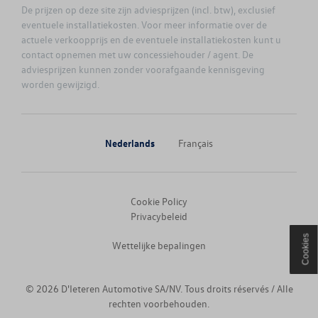
De prijzen op deze site zijn adviesprijzen (incl. btw), exclusief
eventuele installatiekosten. Voor meer informatie over de
NEW ARTEON
actuele verkoopprijs en de eventuele installatiekosten kunt u
contact opnemen met uw concessiehouder / agent. De
adviesprijzen kunnen zonder voorafgaande kennisgeving
NEW ARTEON SHOOTING BRAKE
worden gewijzigd.
NEW CADDY CARGO
Nederlands
Français
NEW GOLF
NEW GOLF VARIANT
Cookie Policy
Privacybeleid
NEW ID.3
Cookies
Wettelijke bepalingen
NEW ID.4
© 2026 D'Ieteren Automotive SA/NV. Tous droits réservés / Alle
NEW ID.5
rechten voorbehouden.