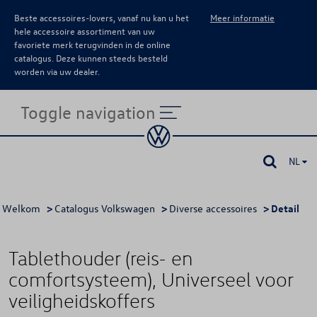
Beste accessoires-lovers, vanaf nu kan u het
Meer informatie
hele accessoire assortiment van uw
favoriete merk terugvinden in de online
catalogus. Deze kunnen steeds besteld
worden via uw dealer.
Toggle navigation
NL
Welkom
>
Catalogus Volkswagen
>
Diverse accessoires
> Detail
Tablethouder (reis- en
comfortsysteem), Universeel voor
veiligheidskoffers