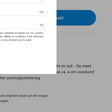
tock
r uw dealer voor beschikbaarheid
ruimtebak
uimtebak - Beschermt tegen vocht en vuil - Op maat
p - Omliggende opstaande rand van ca. 4 cm voorkomt
 Met voertuigbelettering
de originele staat van de wagen
 wagen