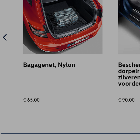
Bagagenet, Nylon
Bescher
dorpelr
zilvere
voorde
€ 65,00
€ 90,00