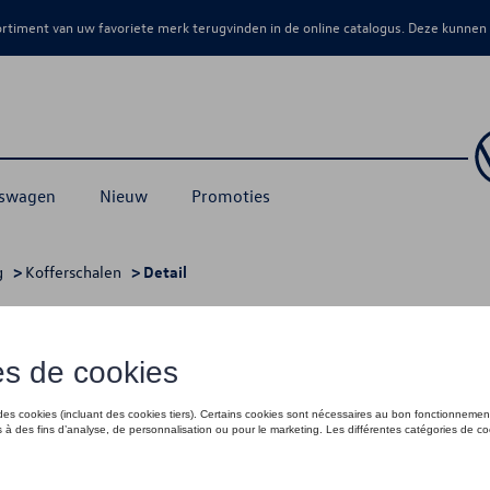
sortiment van uw favoriete merk terugvinden in de online catalogus. Deze kunnen
kswagen
Nieuw
Promoties
g
>
Kofferschalen
> Detail
zitrij, 5-zits
€ 135,00