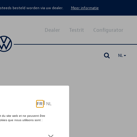
 steeds besteld worden via uw dealer.
Meer informatie
Dealer
Testrit
Configurator
NL