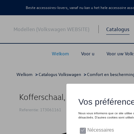
Beste accessoires-lovers, vanaf nu kan u het hele accessoire as
Modellen (Volkswagen WEBSITE)
Catalogus
Welkom
Voor u
Voor uw Vol
Welkom
>
Catalogus Volkswagen
>
Comfort en beschermin
Kofferschaal, Zwart, achter de 2e 
Referentie: 1T3061161