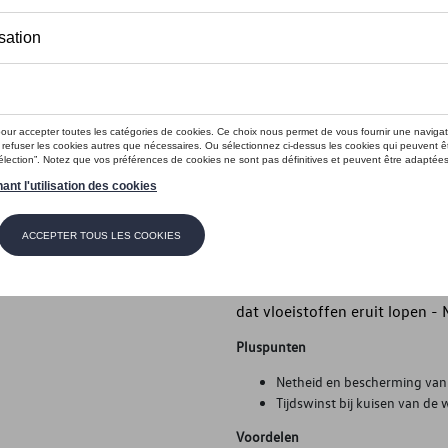
Dit product is momenteel niet op s
Contactee
Introductie
Volkswagen originele bagage
Beschrijving
Volkswagen Originele bagager
gemaakt - Wasbaar en antisli
dat vloeistoffen eruit lopen -
Pluspunten
Netheid en bescherming van 
Tijdswinst bij kuisen van de
Voordelen