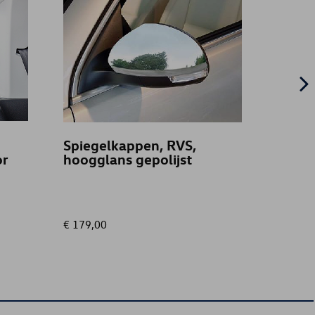
Spiegelkappen, RVS,
Spatl
or
hoogglans gepolijst
€ 179,00
€ 89,00