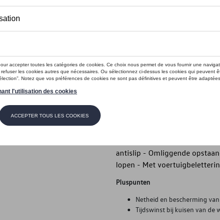
Minder dan 5 stuks beschikbaar.
Contact
Introductie
Volkswagen originele bagage
Beschrijving
Volkswagen originele bagager
bovenste positie - Beschermt
antislip - Omliggende opstaan
lopen - Met voertuigbeletteri
Pluspunten
Netheid en bescherming van 
Tijdswinst bij kuisen van de