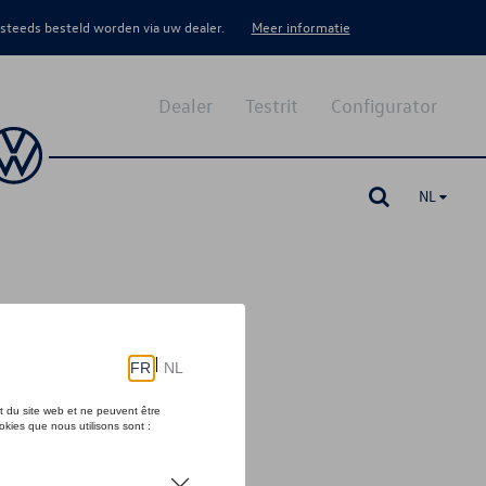
 steeds besteld worden via uw dealer.
Meer informatie
Dealer
Testrit
Configurator
NL
)