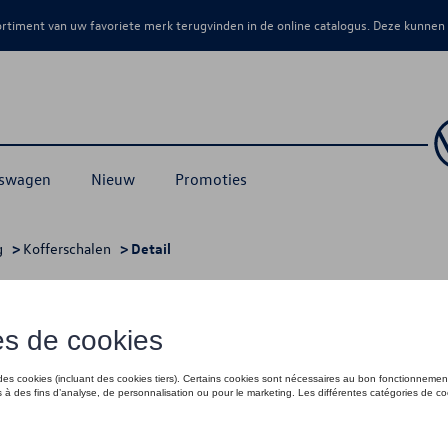
sortiment van uw favoriete merk terugvinden in de online catalogus. Deze kunnen
kswagen
Nieuw
Promoties
g
>
Kofferschalen
> Detail
variabele bagageruimtebodem (PR 3GN
€ 78,00