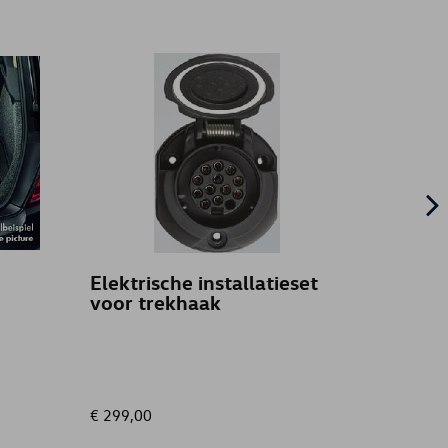
Elektrische installatieset
trekh
voor trekhaak
laag 
€ 299,00
€ 685,