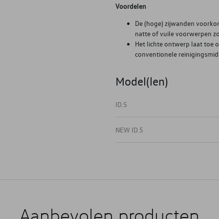
Voordelen
De (hoge) zijwanden voorkom
natte of vuile voorwerpen z
Het lichte ontwerp laat toe
conventionele reinigingsmidd
Model(len)
ID.5
NEW ID.5
Aanbevolen producten