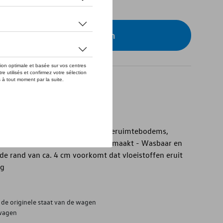
eer uw dealer om te bestellen
ruimtebak
uimtebak - Voor variabele bagageruimtebodems,
 tegen vocht en vuil - Op maat gemaakt - Wasbaar en
de rand van ca. 4 cm voorkomt dat vloeistoffen eruit
ng
de originele staat van de wagen
 wagen