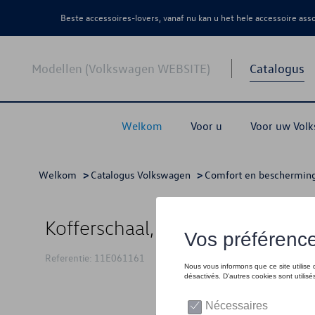
Beste accessoires-lovers, vanaf nu kan u het hele accessoire as
Modellen (Volkswagen WEBSITE)
Catalogus
Welkom
Voor u
Voor uw Vol
Welkom
>
Catalogus Volkswagen
>
Comfort en beschermin
Kofferschaal, Voertuigen met 
Referentie: 11E061161