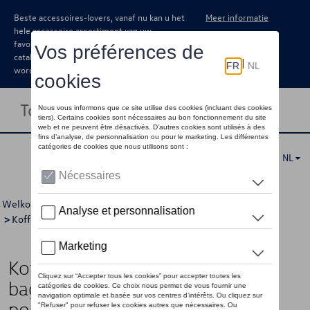
Beste accessoires-lovers, vanaf nu kan u het
Meer informatie
hele accessoire assortiment van uw
favoriete merk terugvinden in de online
catalogus. Deze kunnen steeds besteld
worden via uw dealer.
Toggle navigation
NL
Welkom
>
Catalogus Volkswagen
>
Comfort en bescherming
>
Kofferschalen
> Detail
Kofferschaal, Variabele/vlakke
bagageruimtebodem, bovenste
positie