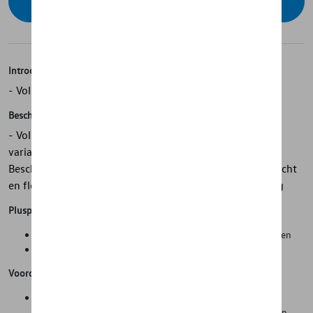
Contacteer uw dealer om te bestellen
Introductie
- Volkswagen originele bagageruimtebekleding
Beschrijving
- Volkswagen originele bagageruimtebekleding - Voor
variabele bagageruimtebodems, bovenste positie -
Beschermt tegen vocht en vuil - Antislip - Oprolbaar - Licht
en flexibel - Op maat gemaakt - Met voertuigbelettering
Pluspunten
Netheid en bescherming van de originele staat van de wagen
Tijdswinst bij kuisen van de wagen
Voordelen
De (hoge) zijwanden voorkomen het vervuilen van de
bagageruimte bij het vervoer van natte of vuile voorwerpen