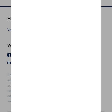
Meer info
Verkoopsvoorwaarden
Volg Ons
Facebook
Youtube
LinkedIn
Instagram
De prijzen op deze site zijn adviesprijzen (incl. btw), exclusief
eventuele installatiekosten. Voor meer informatie over de
actuele verkoopprijs en de eventuele installatiekosten kunt u
contact opnemen met uw concessiehouder / agent. De
adviesprijzen kunnen zonder voorafgaande kennisgeving
worden gewijzigd.