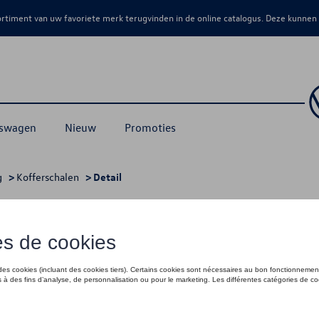
sortiment van uw favoriete merk terugvinden in de online catalogus. Deze kunnen
kswagen
Nieuw
Promoties
g
>
Kofferschalen
> Detail
ageruimtevloer, bovenste positie, PR:
€ 90,00