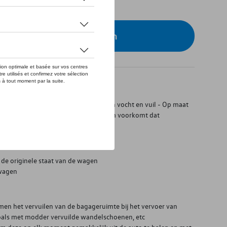
eer uw dealer om te bestellen
, bovenste positie - Beschermt tegen vocht en vuil - Op maat
Omlopende opstaande rand van ca. 4 cm voorkomt dat
igbelettering
de originele staat van de wagen
 wagen
en het vervuilen van de bagageruimte bij het vervoer van
oals met modder vervuilde wandelschoenen, etc