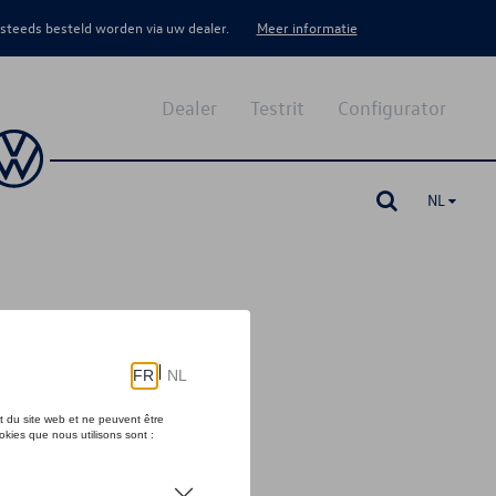
 steeds besteld worden via uw dealer.
Meer informatie
Dealer
Testrit
Configurator
NL
3GN