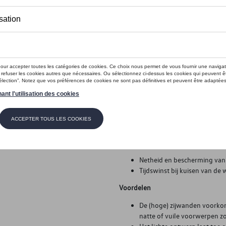
Op voorraad
Contact
Beschrijving
Voor variabele bagageruimtevloeren
gemaakt - Wasbaar en antislip - 
vloeistoffen weglopen - Met voertu
Pluspunten
Netheid en bescherming van 
Tijdswinst bij kuisen van de
Voordelen
De (hoge) zijwanden voorkom
natte of vuile voorwerpen z