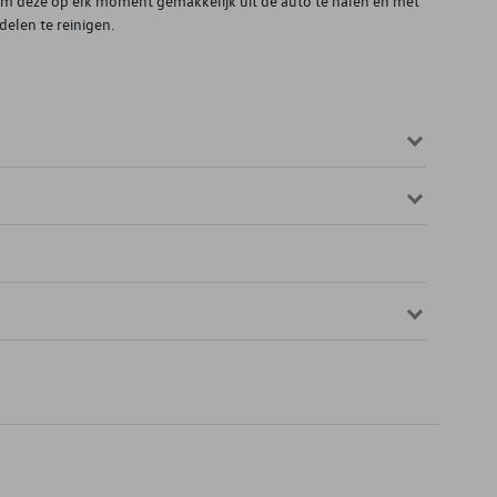
 om deze op elk moment gemakkelijk uit de auto te halen en met
elen te reinigen.