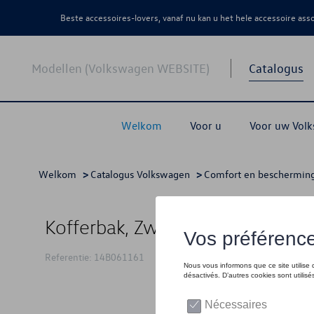
Beste accessoires-lovers, vanaf nu kan u het hele accessoire as
Modellen (Volkswagen WEBSITE)
Catalogus
Welkom
Voor u
Voor uw Vol
Welkom
>
Catalogus Volkswagen
>
Comfort en beschermin
Kofferbak, Zwart, variabele bag
Referentie: 14B061161