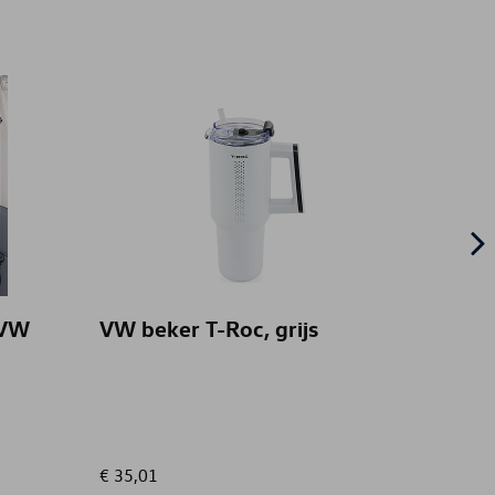
 VW
VW beker T-Roc, grijs
VW ID
Grijs
€ 35,01
€ 40,00