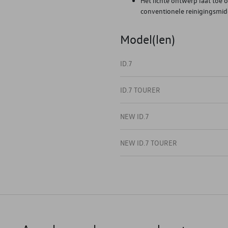
Het lichte ontwerp laat toe
conventionele reinigingsmidd
Model(len)
ID.7
ID.7 TOURER
NEW ID.7
NEW ID.7 TOURER