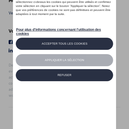
Meer info
Verkoopsvoorwaarden
Volg Ons
Facebook
Youtube
LinkedIn
Instagram
De prijzen op deze site zijn adviesprijzen (incl. btw), exclusief
eventuele installatiekosten. Voor meer informatie over de
actuele verkoopprijs en de eventuele installatiekosten kunt u
contact opnemen met uw concessiehouder / agent. De
adviesprijzen kunnen zonder voorafgaande kennisgeving
worden gewijzigd.
Nederlands
Français