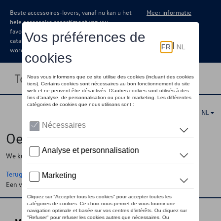
Beste accessoires-lovers, vanaf nu kan u het
Meer informatie
hele accessoire assortiment van uw
favoriete merk terugvinden in de online
catalogus. Deze kunnen steeds besteld
worden via uw dealer.
Toggle navigation
NL
Oeps !
We kunnen de pagina, de informatie die u zoekt niet vinden
Terug naar de startpagina
Een vraag ?
Neem contact op