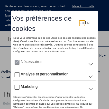
Beste accessoires-lovers, vanaf nu kan u het
Meer informatie
hele accessoire assortiment van uw
favoriete merk terugvinden in de online
catalogus. Deze kunnen steeds besteld
worden via uw dealer.
Toggle navigation
NL
Welkom
>
Catalogus Volkswagen
>
Transport
>
Fietsendragers
>
Trekhaakfietsendragers
> Detail
Thule OutPace 3 fietsen
Referentie: THU9013100