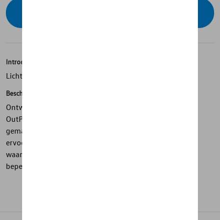
Contacteer uw dealer voor beschikbaarheid
Introductie
Licht en compact
Beschrijving
Ontworpen voor de recreatieve fietser, biedt de Thule
OutPace een lichtgewicht en compact platform dat
gemakkelijk te hanteren is. Zijn opvouwbare aard zorgt
ervoor dat hij netjes in uw garage of kofferbak past,
waardoor het de ideale keuze is voor stedelingen met
beperkte opslagruimte.