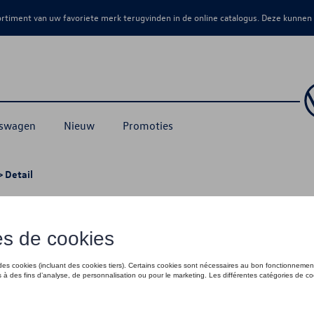
sortiment van uw favoriete merk terugvinden in de online catalogus. Deze kunnen
kswagen
Nieuw
Promoties
 Detail
 voertuigen zonder trekhaakvoorberei