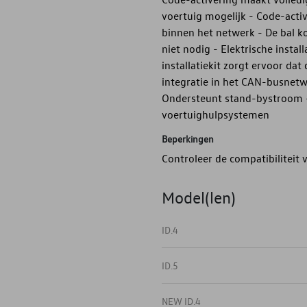
voertuig mogelijk - Code-acti
binnen het netwerk - De bal 
niet nodig - Elektrische instal
installatiekit zorgt ervoor dat
integratie in het CAN-busnetwe
Ondersteunt stand-bystroom -
voertuighulpsystemen
Beperkingen
Controleer de compatibiliteit
Model(len)
ID.4
ID.5
NEW ID.4