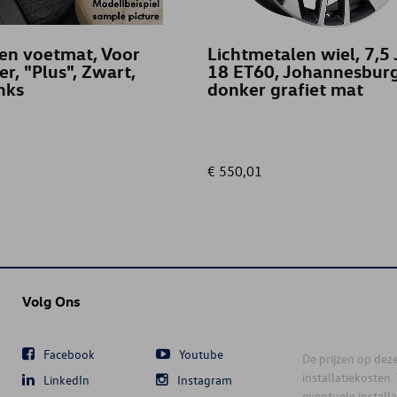
en voetmat, Voor
Lichtmetalen wiel, 7,5 
er, "Plus", Zwart,
18 ET60, Johannesburg
inks
donker grafiet mat
€ 550,01
Volg Ons
Facebook
Youtube
De prijzen op deze 
installatiekosten
LinkedIn
Instagram
eventuele instal