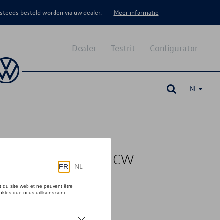
 steeds besteld worden via uw dealer.
Meer informatie
Dealer
Testrit
Configurator
NL
ding (PR-1D0), vanaf CW