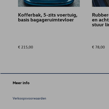
Kofferbak, 5-zits voertuig,
Rubber
basis bagageruimtevloer
en acht
stuur l
€ 215,00
€ 78,00
Meer info
Verkoopsvoorwaarden