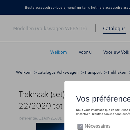
Beste accessoires-lovers, vanaf nu kan u het hele accessoire as
Modellen (Volkswagen WEBSITE)
Catalogus
Welkom
Voor u
Voor uw Vol
Welkom
>
Catalogus Volkswagen
>
Transport
>
Trekhaken
>
Trekhaak (set), Zwenkbaar, voor
22/2020 tot CW 42/2023
Referentie: 11A092160D