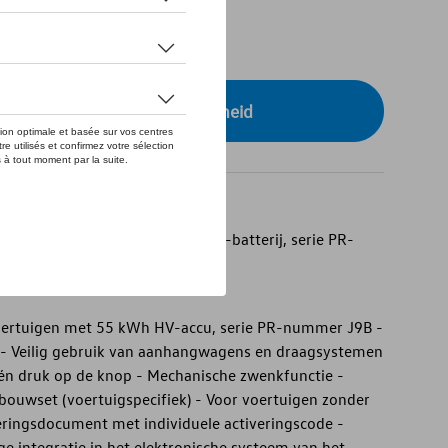
tock
r uw dealer voor beschikbaarheid
op voertuigen met een 55 kWh HV-batterij, serie PR-
oertuigen met 55 kWh HV-accu, serie PR-nummer J9B -
 - Veilig gebruik van aanhangwagens en draagsystemen
 één druk op de knop - Mechanische zwenkfunctie -
inbouwset (voertuigspecifiek) - Voor voertuigen zonder
veringsdocument met individuele activeringscode -
e integratie in het elektronische systeem van het