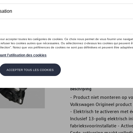
€ 1.275,00
Dit product is momenteel niet op s
Contactee
Introductie
- Installeer het product niet 
nummer J9B
Beschrijving
- Product niet monteren op v
Volkswagen Origineel product
- Elektrisch te activeren met
Inclusief 13-polig elektrisch 
fabrieksvoorinstallatie - Acti
Code-activering maakt volledig