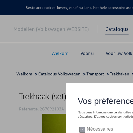
Beste accessoires-lovers, vanaf nu kan u het hele accessoire as
Modellen (Volkswagen WEBSITE)
Catalogus
Welkom
Voor u
Voor uw Vol
Welkom
>
Catalogus Volkswagen
>
Transport
>
Trekhaken
>
Trekhaak (set), vast, PR:1D0, t
Referentie: 2G7092103A