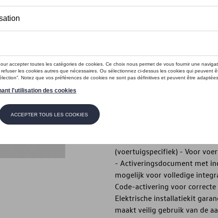
Minder dan 5 stuks beschikbaar.
Contact
Introductie
- Volkswagen origineel produc
Beschrijving
- Volkswagen Origineel produc
Vaste kogelkop - Veelzijdig - In
(voertuigspecifiek) - Voor vo
- Activeringsdocument met ind
mogelijk voor volledige integr
Code-activering voor correcte
Elektrische installatiekit garan
maakt veilig gebruik van de a