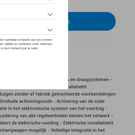
eer uw dealer om te bestellen
t
t - Veilig gebruik van aanhangers en draagsystemen -
clusief 13-polige elektrische installatiekit
ertuigen zonder af fabriek gemonteerde voorbereidingen
ividuele activeringscode - Activering van de code
atie in het elektronische systeem van het voertuig -
 codering van alle regeleenheden binnen het netwerk -
deert de elektrische voeding - Elektrische installatiekit
anhangwagen mogelijk - Volledige integratie in het