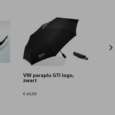
VW paraplu GTI logo,
Dakko
zwart
Anthr
€ 40,00
€ 549,