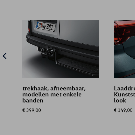
trekhaak, afneembaar,
Laaddr
modellen met enkele
Kunstst
banden
look
€ 399,00
€ 149,00