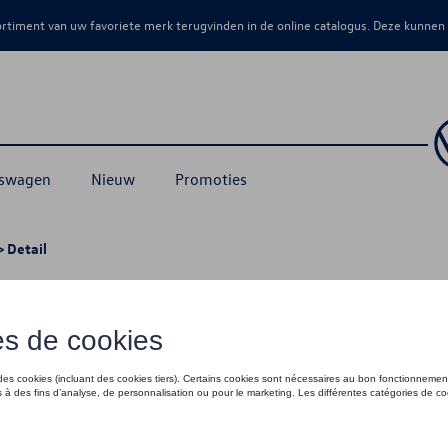
sortiment van uw favoriete merk terugvinden in de online catalogus. Deze kunnen
kswagen
Nieuw
Promoties
 Detail
ot week 06/2024
€ 565,00