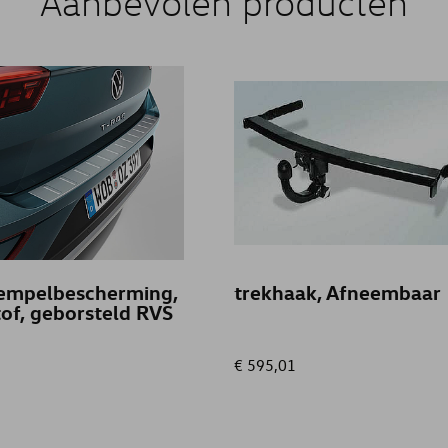
Aanbevolen producten
empelbescherming,
trekhaak, Afneembaar
of, geborsteld RVS
€ 595,01