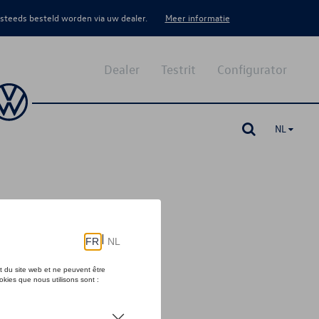
 steeds besteld worden via uw dealer.
Meer informatie
Dealer
Testrit
Configurator
NL