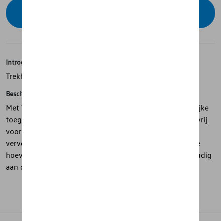
Contacteer uw dealer voor beschikbaarheid
Introductie
Trekhaakkoffer voor Thule EasyFold 3
Beschrijving
Met Thule Onto 2 krijg je veel laadruimte met gemakkelijke
toegang – aan de achterkant van je auto! Houd het dak vrij
voor maximale actieradius of om andere ladingen te
vervoeren. Of bespaar je rug door niet op het autodak te
hoeven tillen. Deze functionele 300L dakkoffer is eenvoudig
aan de trekhaak te bevestigen.