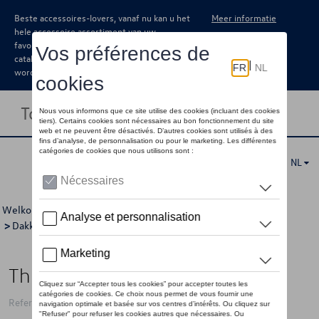
Beste accessoires-lovers, vanaf nu kan u het
Meer informatie
hele accessoire assortiment van uw
favoriete merk terugvinden in de online
catalogus. Deze kunnen steeds besteld
worden via uw dealer.
Toggle navigation
NL
Welkom
>
Catalogus Volkswagen
>
Transport
>
Dakkoffers en bagagerekken
>
Thule
> Detail
Thule Onto 2 voor EasyFold 3
Referentie: THU909200