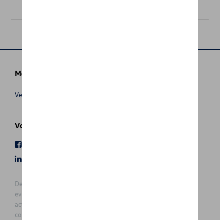
€ 125,01
Meer info
Verkoopsvoorwaarden
Volg Ons
Facebook
Youtube
LinkedIn
Instagram
De prijzen op deze site zijn adviesprijzen (incl. btw), exclusief
eventuele installatiekosten. Voor meer informatie over de
actuele verkoopprijs en de eventuele installatiekosten kunt u
contact opnemen met uw concessiehouder / agent. De