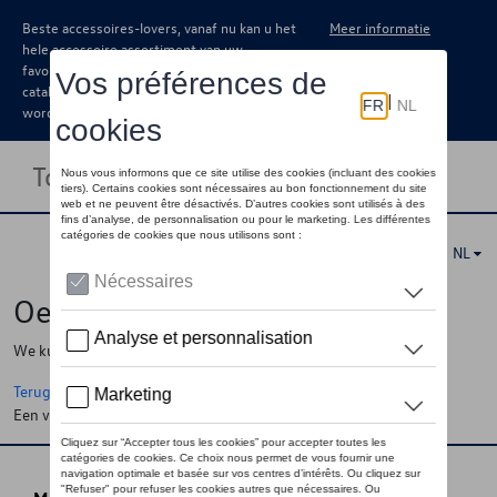
Beste accessoires-lovers, vanaf nu kan u het
Meer informatie
hele accessoire assortiment van uw
favoriete merk terugvinden in de online
catalogus. Deze kunnen steeds besteld
worden via uw dealer.
Toggle navigation
NL
Oeps !
We kunnen de pagina, de informatie die u zoekt niet vinden
Terug naar de startpagina
Een vraag ?
Neem contact op