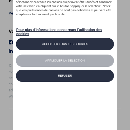
Meer info
Verkoopsvoorwaarden
Volg Ons
Facebook
Youtube
LinkedIn
Instagram
De prijzen op deze site zijn adviesprijzen (incl. btw), exclusief
eventuele installatiekosten. Voor meer informatie over de
actuele verkoopprijs en de eventuele installatiekosten kunt u
contact opnemen met uw concessiehouder / agent. De
adviesprijzen kunnen zonder voorafgaande kennisgeving
worden gewijzigd.
Nederlands
Français