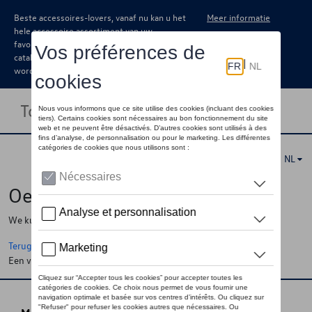
Beste accessoires-lovers, vanaf nu kan u het
Meer informatie
hele accessoire assortiment van uw
favoriete merk terugvinden in de online
catalogus. Deze kunnen steeds besteld
worden via uw dealer.
Toggle navigation
NL
Oeps !
We kunnen de pagina, de informatie die u zoekt niet vinden
Terug naar de startpagina
Een vraag ?
Neem contact op