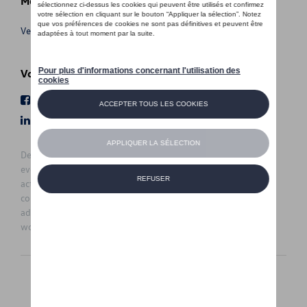
Meer info
Verkoopsvoorwaarden
Volg Ons
Facebook
Youtube
LinkedIn
Instagram
De prijzen op deze site zijn adviesprijzen (incl. btw), exclusief
eventuele installatiekosten. Voor meer informatie over de
actuele verkoopprijs en de eventuele installatiekosten kunt u
contact opnemen met uw concessiehouder / agent. De
adviesprijzen kunnen zonder voorafgaande kennisgeving
worden gewijzigd.
Nederlands
Français