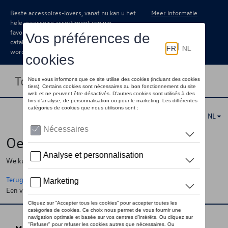
Beste accessoires-lovers, vanaf nu kan u het
Meer informatie
hele accessoire assortiment van uw
favoriete merk terugvinden in de online
catalogus. Deze kunnen steeds besteld
worden via uw dealer.
Toggle navigation
NL
Oeps !
We kunnen de pagina, de informatie die u zoekt niet vinden
Terug naar de startpagina
Een vraag ?
Neem contact op