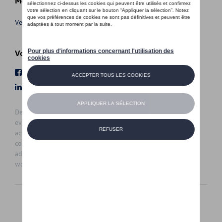
Meer info
Verkoopsvoorwaarden
Volg Ons
Facebook
Youtube
LinkedIn
Instagram
De prijzen op deze site zijn adviesprijzen (incl. btw), exclusief
eventuele installatiekosten. Voor meer informatie over de
actuele verkoopprijs en de eventuele installatiekosten kunt u
contact opnemen met uw concessiehouder / agent. De
adviesprijzen kunnen zonder voorafgaande kennisgeving
worden gewijzigd.
Nederlands
Français