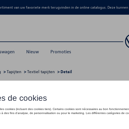
sortiment van uw favoriete merk terugvinden in de online catalogus. Deze kunnen
kswagen
Nieuw
Promoties
g
>
Tapijten
>
Textiel tapijten
> Detail
er, stuur links
€ 110,00