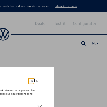
 steeds besteld worden via uw dealer.
Meer informatie
Dealer
Testrit
Configurator
NL