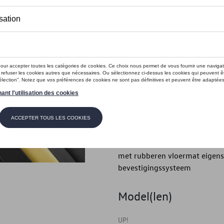
Dit product is momenteel niet op s
Contactee
Introductie
- Volkswagen originele "Optim
Beschrijving
- Volkswagen originele "Optima
- Met voertuigbelettering - M
met rubberen vloermat eigens
bevestigingssysteem
Model(len)
UP!