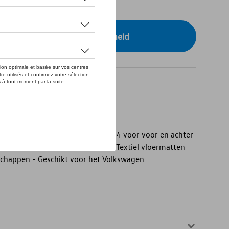
tock
r uw dealer voor beschikbaarheid
at" vloermatten van textiel
t" textiel vloermatten - Set van 4 voor voor en achter
aatwerk en antislip - Duurzaam - Textiel vloermatten
chappen - Geschikt voor het Volkswagen