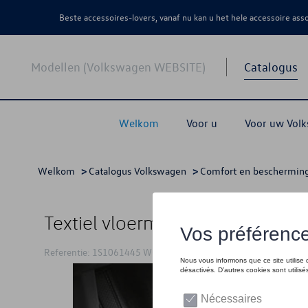
Beste accessoires-lovers, vanaf nu kan u het hele accessoire as
Modellen (Volkswagen WEBSITE)
Catalogus
Welkom
Voor u
Voor uw Vol
Welkom
>
Catalogus Volkswagen
>
Comfort en beschermin
Textiel vloermatten, Optimat, se
Referentie: 1S1061445 WGK