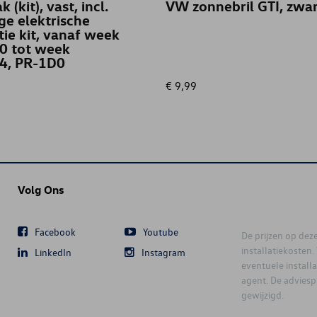
 (kit), vast, incl.
VW zonnebril GTI, zwa
ge elektrische
atie kit, vanaf week
0 tot week
4, PR-1D0
€ 9,99
Volg Ons
Facebook
Youtube
De prijzen op deze 
installatiekosten
LinkedIn
Instagram
eventuele instal
agent. De advies
gewijzigd.