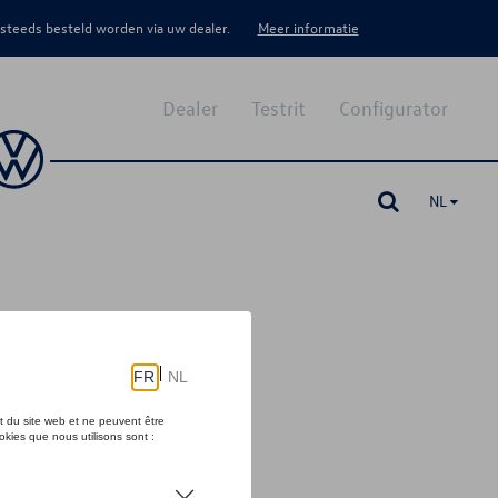
 steeds besteld worden via uw dealer.
Meer informatie
Dealer
Testrit
Configurator
NL