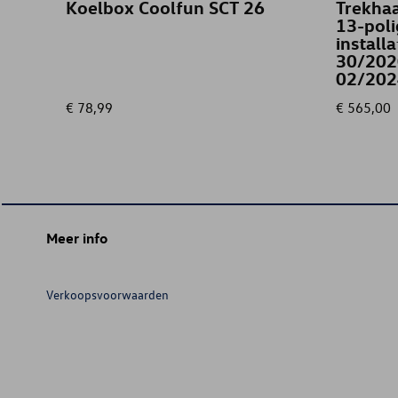
Koelbox Coolfun SCT 26
Trekhaak
13-poli
install
30/202
02/202
€ 78,99
€ 565,00
Meer info
Verkoopsvoorwaarden