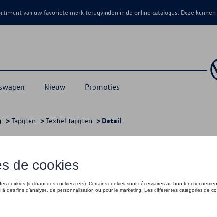
sortiment van uw favoriete merk terugvinden in de online catalogus. Deze kunnen
kswagen
Nieuw
Promoties
g
>
Tapijten
>
Textiel tapijten
> Detail
t voor voor en achter, Zwart
€ 109,00