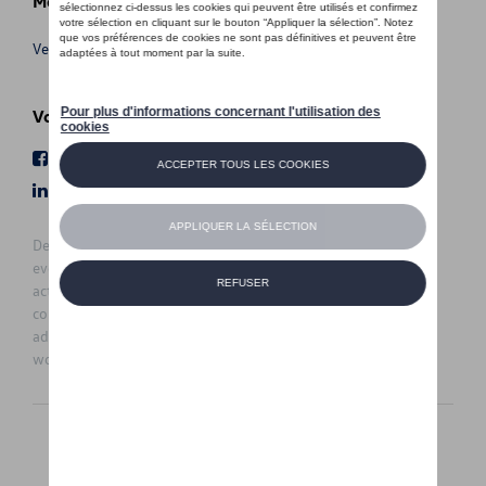
Meer info
Verkoopsvoorwaarden
Volg Ons
Facebook
Youtube
LinkedIn
Instagram
De prijzen op deze site zijn adviesprijzen (incl. btw), exclusief
eventuele installatiekosten. Voor meer informatie over de
actuele verkoopprijs en de eventuele installatiekosten kunt u
contact opnemen met uw concessiehouder / agent. De
adviesprijzen kunnen zonder voorafgaande kennisgeving
worden gewijzigd.
Nederlands
Français