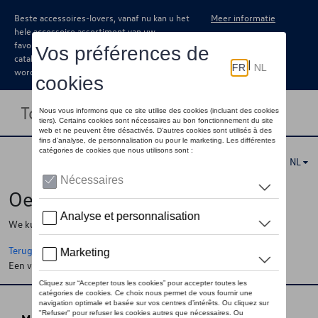
Beste accessoires-lovers, vanaf nu kan u het
Meer informatie
hele accessoire assortiment van uw
favoriete merk terugvinden in de online
catalogus. Deze kunnen steeds besteld
worden via uw dealer.
Toggle navigation
NL
Oeps !
We kunnen de pagina, de informatie die u zoekt niet vinden
Terug naar de startpagina
Een vraag ?
Neem contact op