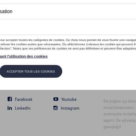
Volg Ons
Facebook
Youtube
De prijzen op deze 
installatiekosten
LinkedIn
Instagram
eventuele instal
agent. De advies
gewijzigd.