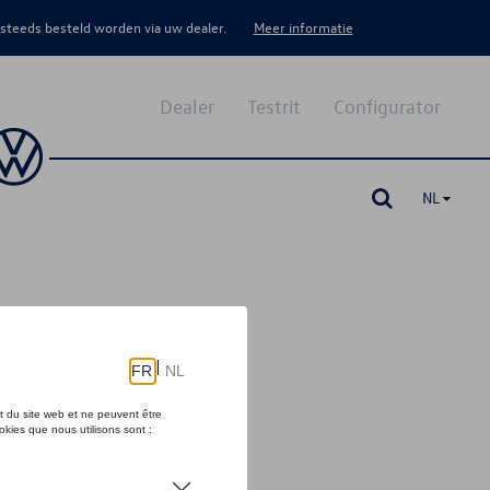
 steeds besteld worden via uw dealer.
Meer informatie
Dealer
Testrit
Configurator
NL