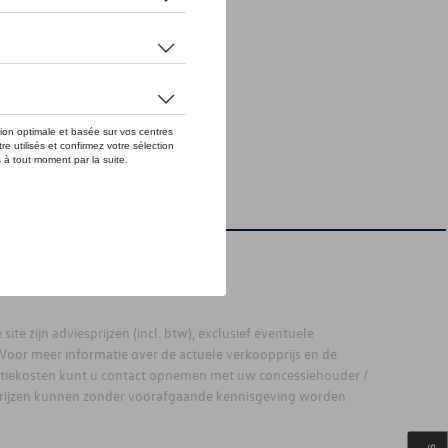
site zijn adviesprijzen (incl. btw), exclusief eventuele
. Voor meer informatie over de actuele verkoopprijs en de
latiekosten kunt u contact opnemen met uw concessiehouder /
prijzen kunnen zonder voorafgaande kennisgeving worden