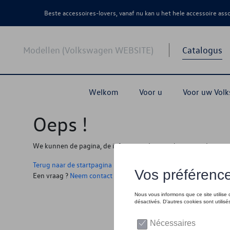
Beste accessoires-lovers, vanaf nu kan u het hele accessoire as
Modellen (Volkswagen WEBSITE)
Catalogus
Welkom
Voor u
Voor uw Vol
Oeps !
We kunnen de pagina, de informatie die u zoekt niet vinden
Terug naar de startpagina
Een vraag ?
Neem contact op