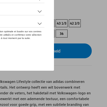
tock
3
46
45 1/3
44 2/3
44
43 1/3
42 2/3
3
38 2/3
38
37 1/3
36 2/3
36
r uw dealer voor beschikbaarheid
olkswagen Lifestyle collectie van adidas combineren
etails. Het ontwerp heeft een wit bovenwerk met
nder de veters, het hakdetail met Volkswagen-logo en
afgewerkt met een ademende textuur, een comfortabele
nzool voor goede grip, met een subtiele branding van