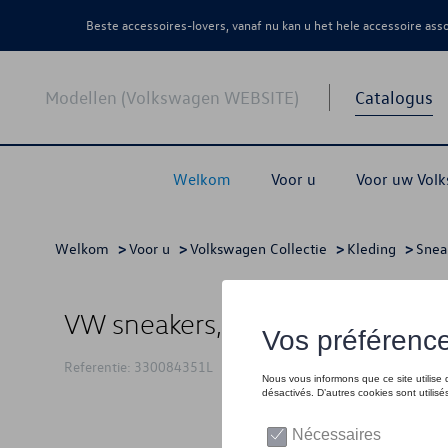
Beste accessoires-lovers, vanaf nu kan u het hele accessoire as
Modellen (Volkswagen WEBSITE)
Catalogus
Welkom
Voor u
Voor uw Vol
Welkom
>
Voor u
>
Volkswagen Collectie
>
Kleding
>
Snea
VW sneakers, wit/blauw - 41 1/
Referentie: 330084351L