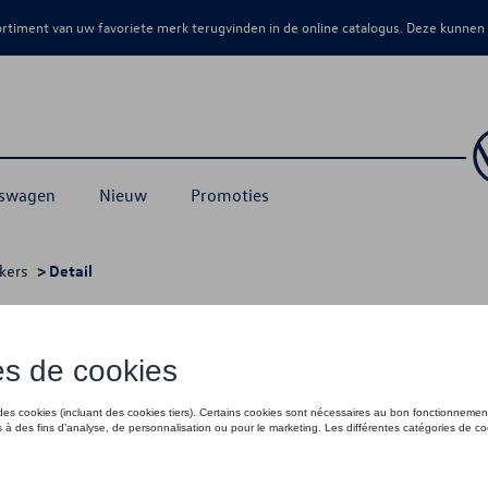
sortiment van uw favoriete merk terugvinden in de online catalogus. Deze kunnen
kswagen
Nieuw
Promoties
kers
> Detail
3
€ 105,00