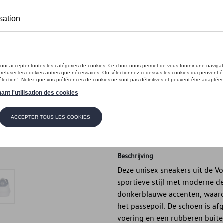
Dit product is momenteel niet op s
Maat
49 1/3
48
47 1/3
46 2/
42
40 2/3
40
39 1/
Contactee
Beschrijving
Deze unisex sneakers uit de V
sportieve stijl met moderne d
donkerblauwe accenten, waaro
het passepoil. De schoen is 
voering en een rubberen buite