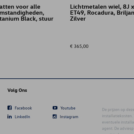
tten voor alle
Lichtmetalen wiel, 8J 
mstandigheden,
ET49, Rocadura, Brilja
itanium Black, stuur
Zilver
€ 365,00
Volg Ons
Facebook
Youtube
De prijzen op deze 
installatiekosten
LinkedIn
Instagram
eventuele instal
agent. De advies