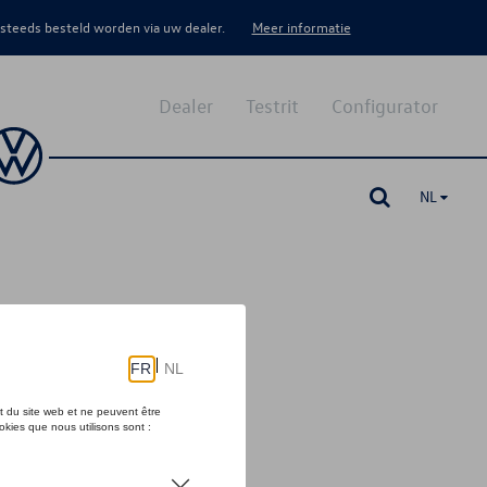
 steeds besteld worden via uw dealer.
Meer informatie
Dealer
Testrit
Configurator
NL