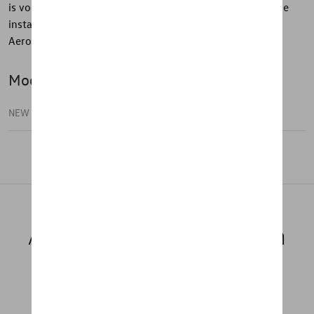
is voorzien van een ingebouwd T-profiel voor eenvoudige
installatie van bagage- of sportartikelendragers.
Aerodynamisch en geruisloos.
Model(len)
NEW GOLF VARIANT
Aanbevolen producten