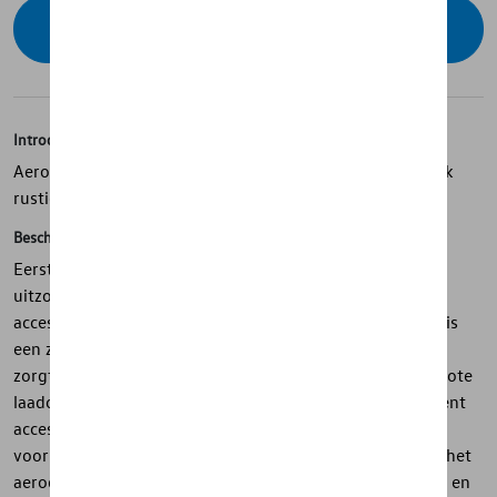
Contacteer uw dealer voor beschikbaarheid
Introductie
Aerodynamisch dakdragersysteem voor een uitzonderlijk
rustige rit
Beschrijving
Eersteklas aerodynamische draagstangen voor een
uitzonderlijk rustige rit en makkelijke bevestiging van
accessoires. Verpakking van 2 stuks. Thule WingBar Evo is
een zeer flexibel, aerodynamisch dakdragersysteem dat
zorgt voor een uitzonderlijk rustige rit. Dankzij de het grote
laadoppervlak is hij compatibel met een groot assortiment
accessoires en dragers. De Thule WingBar Evo zorgt ook
voor minimaal geluid en laag brandstofverbruik dankzij het
aerodynamische design. Hij kan veilig tot 100 kg dragen en