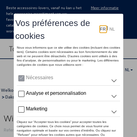
Beste accessoires-lovers, vanaf nu kan u het
Meer informatie
hele accessoire assortiment van uw
favoriete merk terugvinden in de online
catalogus. Deze kunnen steeds besteld
worden via uw dealer.
Toggle navigation
NL
Welkom
>
Catalogus Volkswagen
>
Transport
>
Allesdragers
>
Dakdragers
> Detail
Wingbar EVO 118
Referentie: THU711200