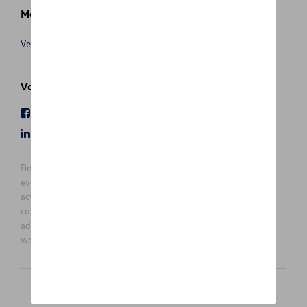
Meer info
Verkoopsvoorwaarden
Volg Ons
Facebook
Youtube
LinkedIn
Instagram
De prijzen op deze site zijn adviesprijzen (incl. btw), exclusief
eventuele installatiekosten. Voor meer informatie over de
actuele verkoopprijs en de eventuele installatiekosten kunt u
contact opnemen met uw concessiehouder / agent. De
adviesprijzen kunnen zonder voorafgaande kennisgeving
worden gewijzigd.
Nederlands
Français