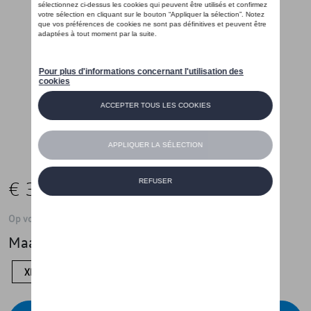
€ 35,01
Op voorraad
Maat
XL
M