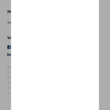
Meer info
Verkoopsvoorwaarden
Volg Ons
Facebook
Youtube
LinkedIn
Instagram
De prijzen op deze site zijn adviesprijzen (incl. btw), exclusief
eventuele installatiekosten. Voor meer informatie over de
actuele verkoopprijs en de eventuele installatiekosten kunt u
contact opnemen met uw concessiehouder / agent. De
adviesprijzen kunnen zonder voorafgaande kennisgeving
worden gewijzigd.