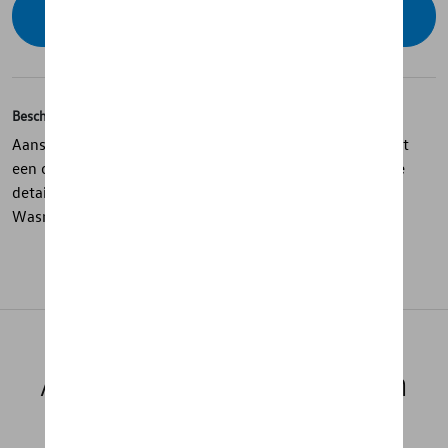
Contacteer uw dealer om te bestellen
Beschrijving
Aansluitende t-shirt van ademende, functionele stof met
een opvallende rode siernaad op de rug en reflecterende
details voor optimale veiligheid. Onderhoudsinstructies:
Wasmachine 30°. Niet in de droger.
Aanbevolen producten