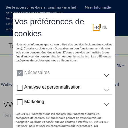
Beste accessoires-lovers, vanaf nu kan u het
Meer informatie
hele accessoire assortiment van uw
favoriete merk terugvinden in de online
catalogus. Deze kunnen steeds besteld
worden via uw dealer.
Toggle navigation
NL
Welkom
>
Voor u
>
Laatste kans
>
Kleding
>
Mannen
> Detail
VW sportshirt ID logo, zwart
Referentie: 11G084203AD