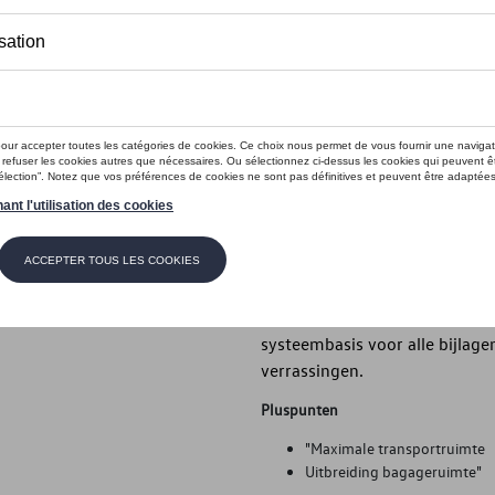
Dit product is momenteel niet op s
Contactee
Introductie
Ondersteunende staven
Beschrijving
De originele Volkswagen steuns
eenvoudig te bevestigen aan d
systeembasis voor alle bijlage
verrassingen.
Pluspunten
"Maximale transportruimte
Uitbreiding bagageruimte"