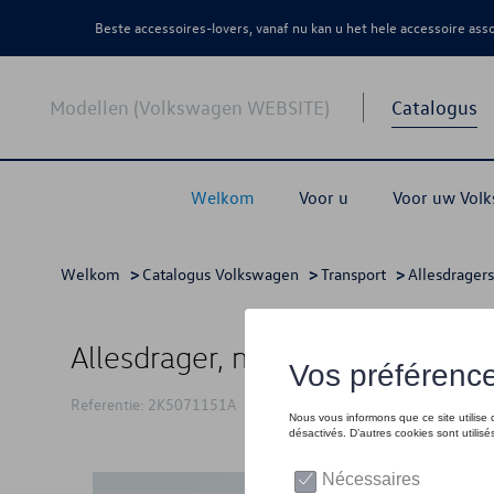
Beste accessoires-lovers, vanaf nu kan u het hele accessoire as
Modellen (Volkswagen WEBSITE)
Catalogus
Welkom
Voor u
Voor uw Vol
Welkom
>
Catalogus Volkswagen
>
Transport
>
Allesdragers
Allesdrager, met 2 overbruggings
Referentie: 2K5071151A