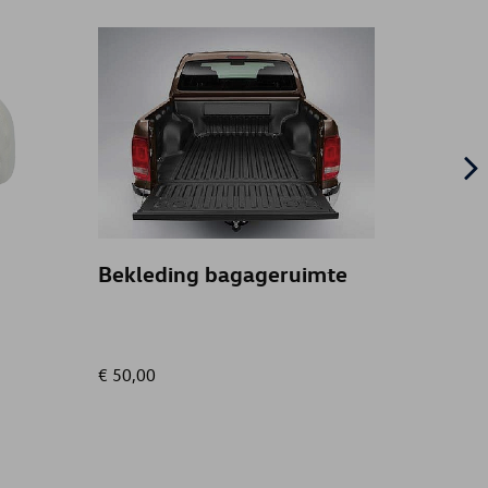
Bekleding bagageruimte
Trekha
13-po
instal
€ 50,00
€ 489,