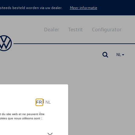
 steeds besteld worden via uw dealer.
Meer informatie
Dealer
Testrit
Configurator
NL
tra functies