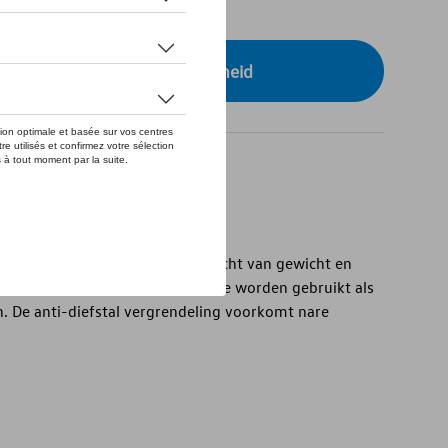
tock
r uw dealer voor beschikbaarheid
tangen zijn stabiel maar toch licht van gewicht en
e dakrails van uw Volkswagen. Ze worden gebruikt als
n. De anti-diefstal vergrendeling voorkomt nare