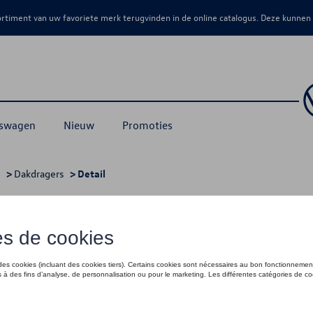
sortiment van uw favoriete merk terugvinden in de online catalogus. Deze kunnen
kswagen
Nieuw
Promoties
>
Dakdragers
> Detail
profielen, nieuw draagprofiel voor ex
€ 305,00