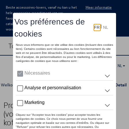
Beste accessoires-lovers, vanaf nu kan u het
Meer informatie
hele accessoire assortiment van uw
favoriete merk terugvinden in de online
catalogus. Deze kunnen steeds besteld
worden via uw dealer.
Toggle navigation
NL
Welkom
>
Catalogus Volkswagen
>
Packs
>
Comfort Pack
> Detail
Protection Pack Polo VII
(voertuigen met variabele
koffervloer)