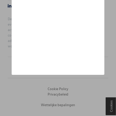
LinkedIn
Instagram
De prijzen op deze site zijn adviesprijzen (incl. btw), exclusief
eventuele installatiekosten. Voor meer informatie over de
actuele verkoopprijs en de eventuele installatiekosten kunt u
contact opnemen met uw concessiehouder / agent. De
adviesprijzen kunnen zonder voorafgaande kennisgeving
worden gewijzigd.
Nederlands
Français
Cookie Policy
Privacybeleid
Cookies
Wettelijke bepalingen