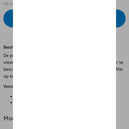
Op voorraad
Contacteer uw dealer om te bestellen
Beschrijving
De protection pack bevat het volgende: - Rubberen
vloermatten set voor/achter - Kofferschaal om uw koffer te
beschermen tegen vuil - Plooibox om je spullen in de koffer
op te bergen.
Voordelen
Interessante kortingen
Voordelige prijzen
Model(len)