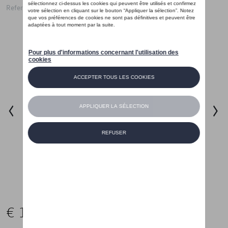
Referentie: BUNPRTVWPOL1
€ 150,00